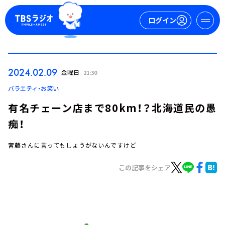
ログイン
マイページ
2024.02.09
金曜日
21:30
新規会員登録
ログイン
バラエティ・お笑い
有名チェーン店まで80km！？北海道民の愚
痴！
宮藤さんに言ってもしょうがないんですけど
この記事をシェア
今日の番組表
週間番組表
トピックス
TBS Podcast