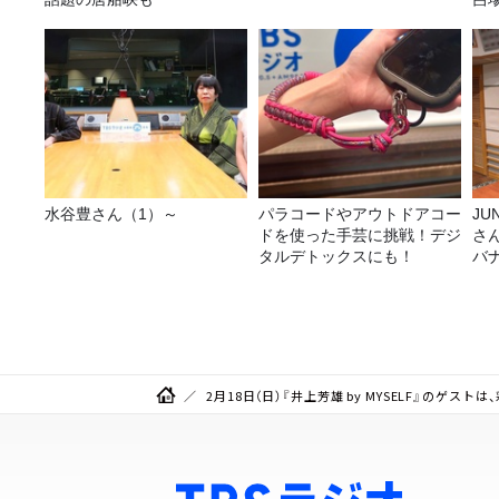
か
水谷豊さん（1）～
パラコードやアウトドアコー
JUNK バナナ
ドを使った手芸に挑戦！デジ
さ
タルデトックスにも！
バ
ら
2月18日（日）『井上芳雄 by MYSELF』のゲスト