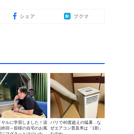
シェア
ブクマ
イヤルに学習しました！涙
パリで40度超えの猛暑…な
最終回～舘様の自宅のお風
ぜエアコン普及率は「1割」
場にマグネットはついたの
なのか