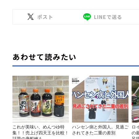
ポスト
LINEで送る
あわせて読みたい
これが美味い、めんつゆ特
ハンセン病と外国人。見過ご
ロ
集！！売上げ四天王を比較！
されてきた二重の差別
の
話題の唐船峡も
呂