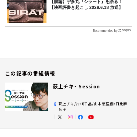
【前編】宇多丸『シラート』を語る！
【映画評書き起こし 2026.6.18 放送】
Recommended by
この記事の番組情報
荻上チキ・ Session
荻上チキ/片桐千晶/山本恵里伽/日比麻
音子