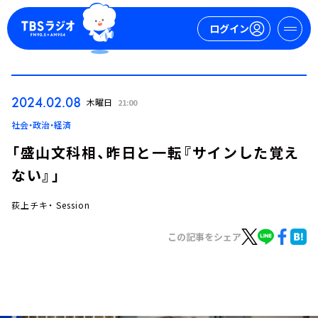
ログイン
マイページ
2024.02.08
木曜日
21:00
新規会員登録
ログイン
社会・政治・経済
「盛山文科相、昨日と一転『サインした覚え
ない』」
荻上チキ・ Session
この記事をシェア
今日の番組表
週間番組表
トピックス
TBS Podcast