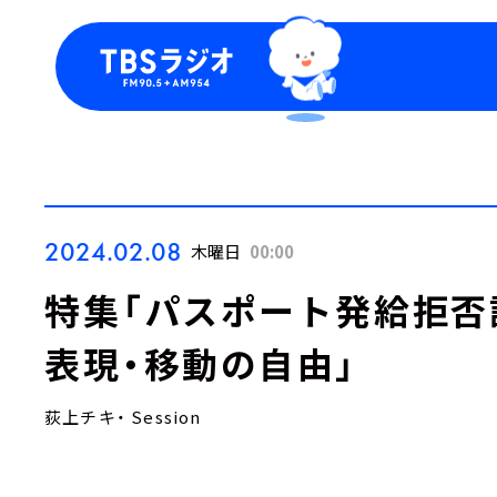
今日の番組表
トピッ
週間番組表
TBS
Podca
お知ら
2024.02.08
木曜日
00:00
特集「パスポート発給拒否
表現・移動の自由」
荻上チキ・ Session