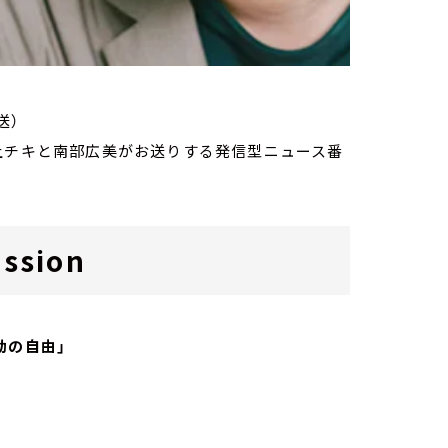
送）
家・荻上チキと南部広美がお送りする発信型ニュース番
ssion
動の自由」