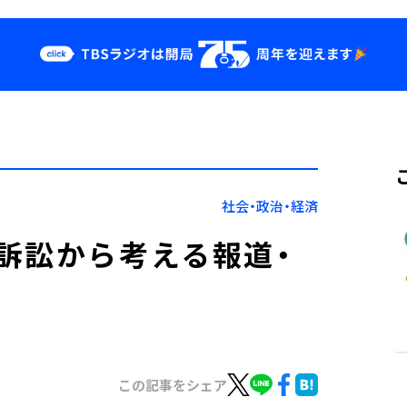
クス
イベント・グッ
ズ
st
YouTube
せ
会社情報
社会・政治・経済
訴訟から考える報道・
この記事をシェア