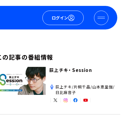
ログイン
この記事の番組情報
荻上チキ・ Session
荻上チキ/片桐千晶/山本恵里伽/
日比麻音子