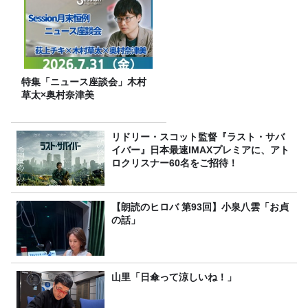
特集「ニュース座談会」木村
草太×奥村奈津美
リドリー・スコット監督『ラスト・サバ
イバー』日本最速IMAXプレミアに、アト
ロクリスナー60名をご招待！
【朗読のヒロバ 第93回】小泉八雲「お貞
の話」
山里「日傘って涼しいね！」