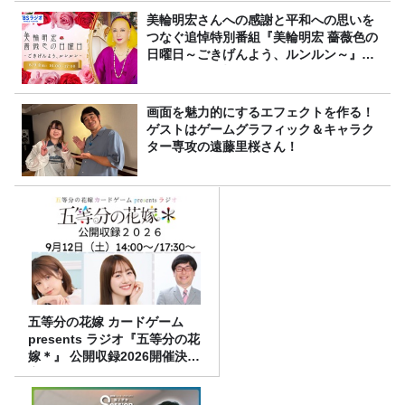
美輪明宏さんへの感謝と平和への思いを
つなぐ追悼特別番組『美輪明宏 薔薇色の
日曜日～ごきげんよう、ルンルン～』
8/9（日）16時放送
画面を魅力的にするエフェクトを作る！
ゲストはゲームグラフィック＆キャラク
ター専攻の遠藤里桜さん！
五等分の花嫁 カードゲーム
presents ラジオ『五等分の花
嫁＊』 公開収録2026開催決
定！