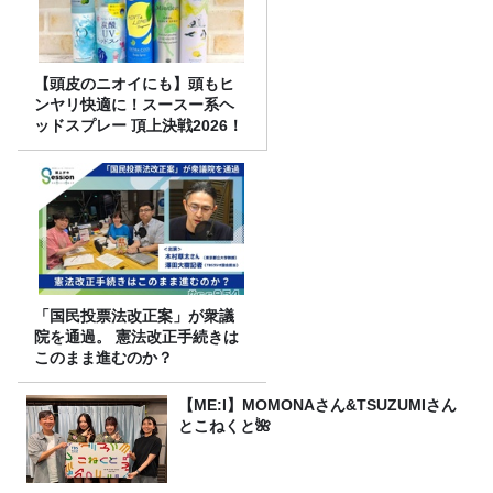
【頭皮のニオイにも】頭もヒ
ンヤリ快適に！スースー系ヘ
ッドスプレー 頂上決戦2026！
「国民投票法改正案」が衆議
院を通過。 憲法改正手続きは
このまま進むのか？
【ME:I】MOMONAさん&TSUZUMIさん
とこねくと🌺