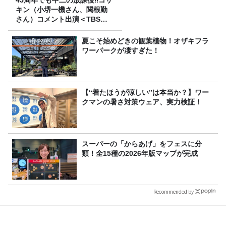
45周年でも中二の放課後‼コサ
キン（小堺一機さん、関根勤
さん）コメント出演＜TBSラ
ジオ番組審議会からのご報告
＞
夏こそ始めどきの観葉植物！オザキフラ
ワーパークが凄すぎた！
【“着たほうが涼しい”は本当か？】ワー
クマンの暑さ対策ウェア、実力検証！
スーパーの「からあげ」をフェスに分
類！全15種の2026年版マップが完成
Recommended by