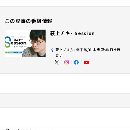
この記事の番組情報
荻上チキ・ Session
荻上チキ/片桐千晶/山本恵里伽/日比麻
音子