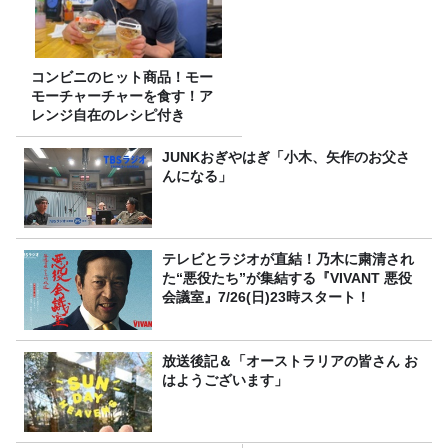
コンビニのヒット商品！モー
モーチャーチャーを食す！ア
レンジ自在のレシピ付き
JUNKおぎやはぎ「小木、矢作のお父さ
んになる」
テレビとラジオが直結！乃木に粛清され
た“悪役たち”が集結する『VIVANT 悪役
会議室』7/26(日)23時スタート！
放送後記＆「オーストラリアの皆さん お
はようございます」