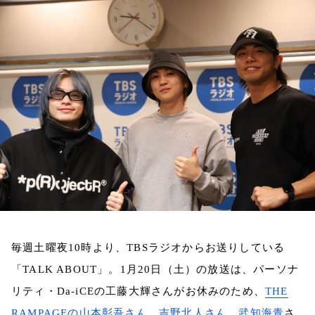
お知らせ
イベント・グッズ
YouTube
会社情報
毎週土曜夜
10
時より、
TBS
ラジオからお送りしている
「
TALK ABOUT
」。
1
月
20
日（土）の放送は、パーソナ
リティ・
Da-iCE
の工藤大輝さんがお休みのため、
THE
RAMPAGE
の山本彰吾さん、吉野北人さん、武知海青
さ