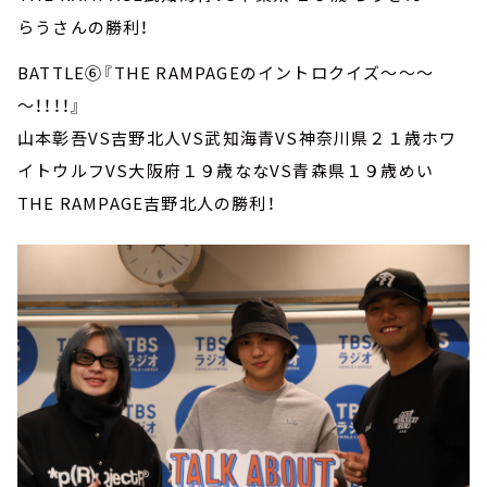
らうさんの勝利！
BATTLE⑥『THE RAMPAGEのイントロクイズ～～～
～！！！！』
山本彰吾VS吉野北人VS武知海青VS神奈川県２１歳ホワ
イトウルフVS大阪府１９歳ななVS青森県１９歳めい
THE RAMPAGE吉野北人の勝利！