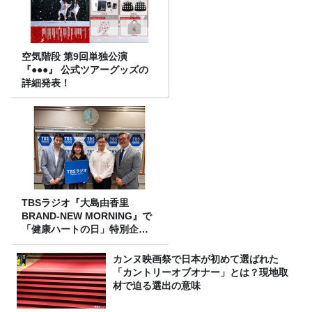
空気階段 第9回単独公演
『●●●』 公式ツアーグッズの
詳細発表！
TBSラジオ『大島由香里
BRAND-NEW MORNING』で
「健康ハートの日」特別企画
を8/10（月）に放送
カンヌ映画祭で日本が初めて選ばれた
「カントリーオブオナー」とは？現地取
材で迫る選出の意味