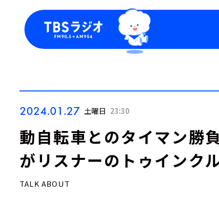
今日の番組表
トピッ
週間番組表
TBS
Podca
お知ら
2024.01.27
土曜日
23:30
動自転車とのタイマン勝負！？
がリスナーのトゥインクル
TALK ABOUT