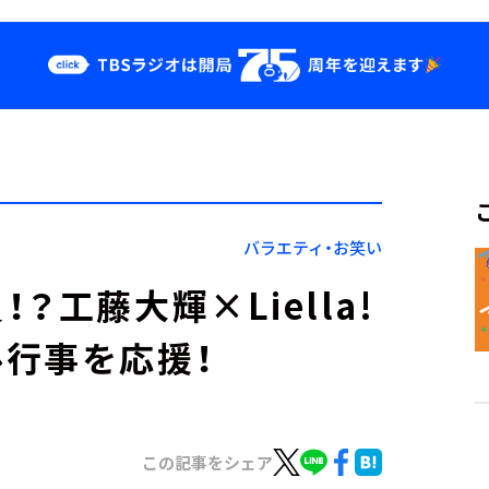
クス
イベント・グッ
ズ
st
YouTube
せ
会社情報
バラエティ・お笑い
工藤大輝×Liella!
行事を応援！
この記事をシェア