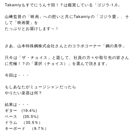
Takamiyもすでにうん十回！？は鑑賞している「ゴジラ-1,0」
山﨑監督の「映画」への想いと共にTakamiyの「ゴジラ愛」、そ
して「映画愛」を
たっぷりとお届けします～！
さあ、山本特殊鋼株式会社さんとのコラボコーナー「鋼の美学」
只今は「ザ・チョイス」と題して、社員の方々や取引先の皆さん
に究極！？の「選択（チョイス）」を選んで頂きます。
今回は・・・
もしあなたがミュージシャンだったら
やりたい楽器は何？
結果は・・・
ギター (19.4%)
ベース (35.5%)
ドラム （35.5％）
キーボード （9.7％）