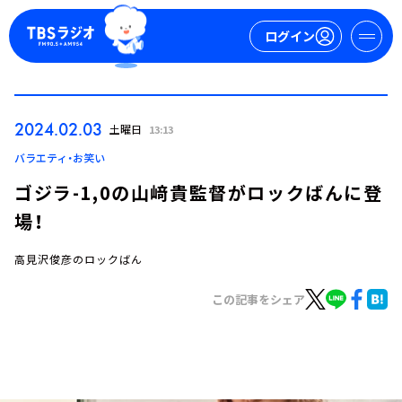
ログイン
マイページ
2024.02.03
土曜日
13:13
新規会員登録
ログイン
バラエティ・お笑い
ゴジラ-1,0の山﨑貴監督がロックばんに登
場！
高見沢俊彦のロックばん
この記事をシェア
今日の番組表
週間番組表
トピックス
TBS Podcast