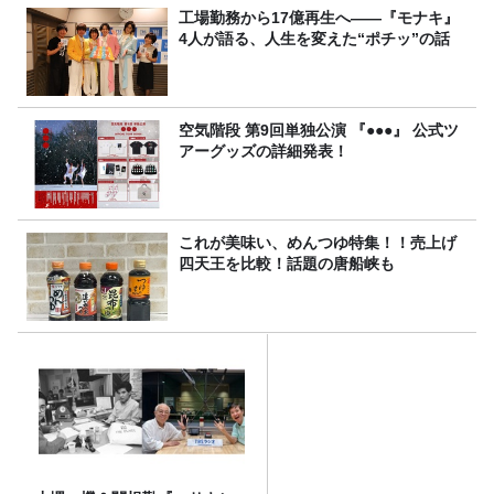
工場勤務から17億再生へ——『モナキ』
4人が語る、人生を変えた“ポチッ”の話
空気階段 第9回単独公演 『●●●』 公式ツ
アーグッズの詳細発表！
これが美味い、めんつゆ特集！！売上げ
四天王を比較！話題の唐船峡も