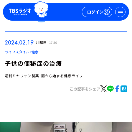
ログイン
マイページ
2024.02.19
月曜日
17:50
新規会員登録
ログイン
ライフスタイル・健康
子供の便秘症の治療
週刊ミヤリサン製薬！腸から始まる健康ライフ
この記事をシェア
今日の番組表
週間番組表
トピックス
TBS Podcast