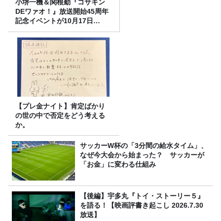
小堺一機＆関根勤『コサキン
DEワァオ！』放送開始45周年
記念イベントが10月17日
（土）に開催決定！本日より
FC先行受付スタート！
【プレ金ナイト】肯定ばかり
の世の中で否定をどう考える
か。
サッカーW杯の「3分間の給水タイム」、
なぜ今大会から始まった？ サッカーが
「お金」に変わる仕組み
【後編】宇多丸『トイ・ストーリー５』
を語る！【映画評書き起こし 2026.7.30
放送】