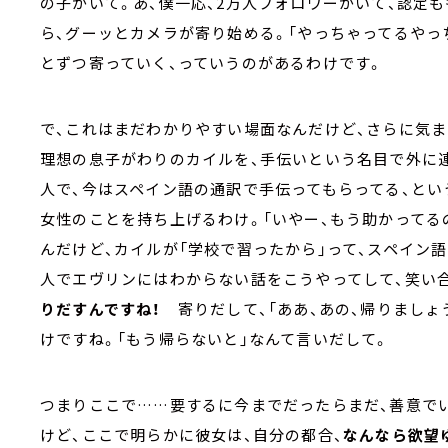
の子がいて。あ、僕一応、2万人フォロワーがいて、認定
ら、グーッとカメラが寄り始める。「やっちゃってるやっ
とずつ寄っていく、っていうのがあるわけです。
で、これはまだわかりやすい場面なんだけど、さらに気ま
理想の息子がわりのカイルを、手伝いという名目で外に
人で、今はスペイン語の通訳で手伝ってもらってる、とい
女性のことを持ち上げるわけ。「いやー、もう助かってる
んだけど、カイルが「学校で習ったから」って、スペイン
人でエヴリンにはわからない話をこうやってして、笑い
りだすんですね！
寄りだして、「ああ、あの、帰りましょ
けですね。「もう帰らないと」なんて言いだして。
つまりここで……要するに今までだったらまだ、善意で
けど、ここで明らかに彼女は、自分の都合、
なんなら欲望