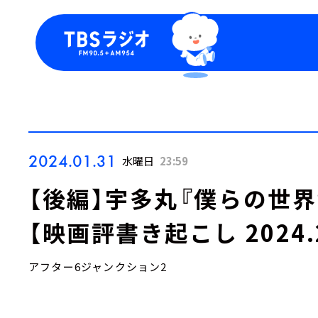
今日の番組表
トピッ
週間番組表
TBS
Podca
お知ら
2024.01.31
水曜日
23:59
【後編】宇多丸『僕らの世
【映画評書き起こし 2024.
アフター6ジャンクション2