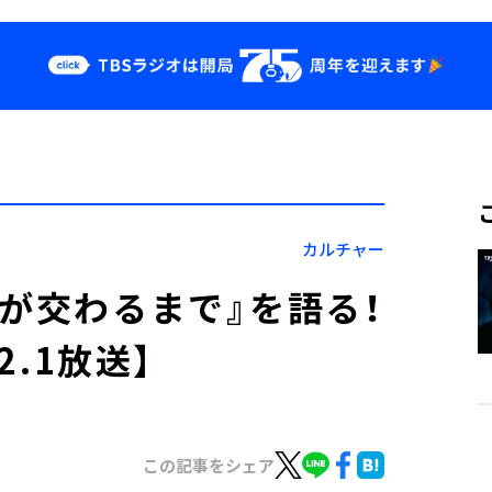
クス
イベント・グッ
ズ
st
YouTube
せ
会社情報
カルチャー
界が交わるまで』を語る！
2.1放送】
この記事をシェア