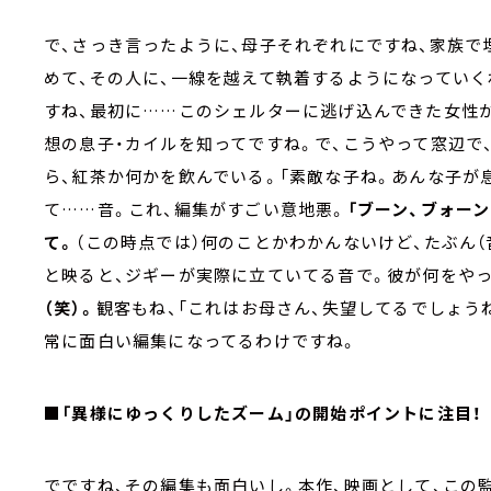
で、さっき言ったように、母子それぞれにですね、家族
めて、その人に、一線を越えて執着するようになっていく
すね、最初に……このシェルターに逃げ込んできた女性
想の息子・カイルを知ってですね。で、こうやって窓辺で、
ら、紅茶か何かを飲んでいる。「素敵な子ね。あんな子が
て……音。これ、編集がすごい意地悪。
「ブーン、ブォー
て。
（この時点では）何のことかわかんないけど、たぶん（
と映ると、ジギーが実際に立ていてる音で。彼が何をやっ
（笑）。
観客もね、「これはお母さん、失望してるでしょう
常に面白い編集になってるわけですね。
■「異様にゆっくりしたズーム」の開始ポイントに注目！
でですね、その編集も面白いし。本作、映画として、この