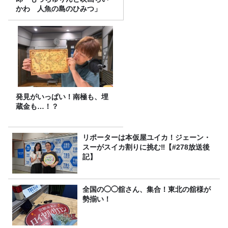
かわ 人魚の島のひみつ」
発見がいっぱい！南極も、埋
蔵金も…！？
リポーターは本仮屋ユイカ！ジェーン・
スーがスイカ割りに挑む‼【#278放送後
記】
全国の◯◯舘さん、集合！東北の舘様が
勢揃い！