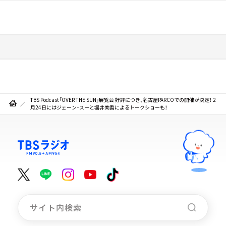
TBS Podcast「OVER THE SUN」展覧会 好評につき、名古屋PARCOでの開催が決定！ 2
月24日にはジェーン・スーと堀井美香によるトークショーも！