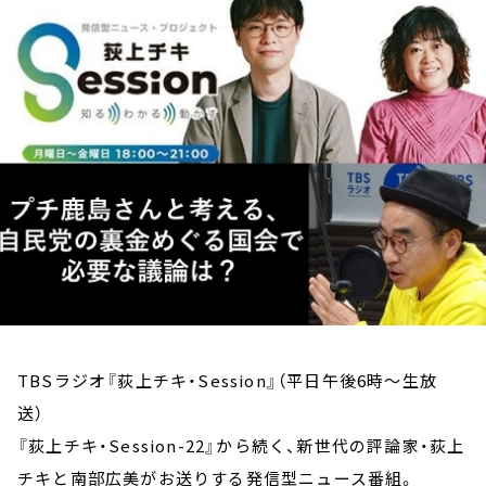
お知らせ
イベント・グッズ
YouTube
会社情報
TBSラジオ『荻上チキ・Session』（平日午後6時～生放
送）
『荻上チキ・Session-22』から続く、新世代の評論家・荻上
チキと南部広美がお送りする発信型ニュース番組。