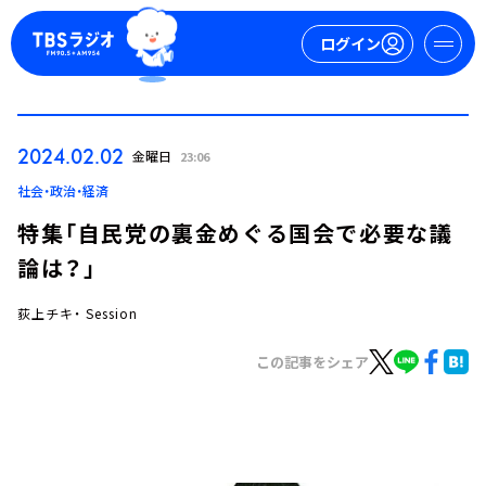
ログイン
マイページ
2024.02.02
金曜日
23:06
新規会員登録
ログイン
社会・政治・経済
特集「自民党の裏金めぐる国会で必要な議
論は？」
荻上チキ・ Session
この記事をシェア
今日の番組表
週間番組表
トピックス
TBS Podcast