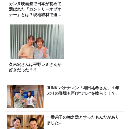
カンヌ映画祭で日本が初めて
選ばれた「カントリーオブオ
ナー」とは？現地取材で迫る
選出の意味
久米宏さんは平野レミさんが
好きだった？？
JUNK バナナマン「与田祐希さん、１年
ぶりの登場も再び“アレ”を喰らう！？」
一番弟子の梅之丞とすったもんだがあり
ました…