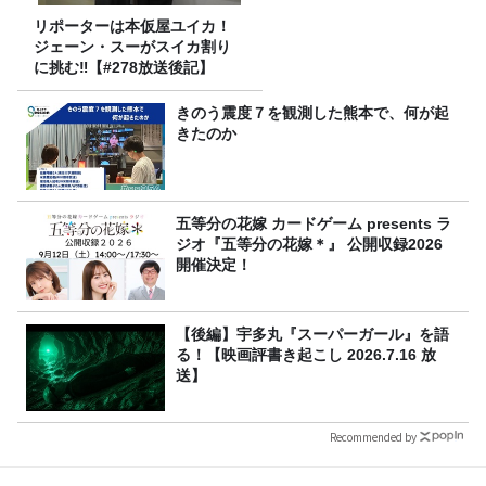
リポーターは本仮屋ユイカ！
ジェーン・スーがスイカ割り
に挑む‼【#278放送後記】
きのう震度７を観測した熊本で、何が起
きたのか
五等分の花嫁 カードゲーム presents ラ
ジオ『五等分の花嫁＊』 公開収録2026
開催決定！
【後編】宇多丸『スーパーガール』を語
る！【映画評書き起こし 2026.7.16 放
送】
Recommended by