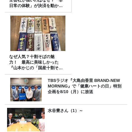
空会社が強いのはなぜ？「非
日常の体験」が決済を動かす
理由
なぜ人気？十割そばの魅
力！ 最高に美味しかった
『山本かじの「国産十割そ
ば」』とは？【十割そば10種
食べ比べ】
TBSラジオ『大島由香里 BRAND-NEW
MORNING』で「健康ハートの日」特別
企画を8/10（月）に放送
水谷豊さん（1）～