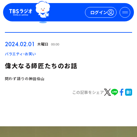
ログイン
マイページ
2024.02.01
木曜日
00:00
新規会員登録
ログイン
バラエティ・お笑い
偉大なる師匠たちのお話
問わず語りの神田伯山
この記事をシェア
今日の番組表
週間番組表
トピックス
TBS Podcast