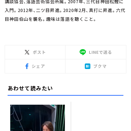
講談協会、落語芸術協会所属。2007年、三代目神田松鯉に
入門。2012年、二ツ目昇進。2020年2月、真打に昇進。六代
目神田伯山を襲名。趣味は落語を聴くこと。
ポスト
LINEで送る
シェア
ブクマ
あわせて読みたい