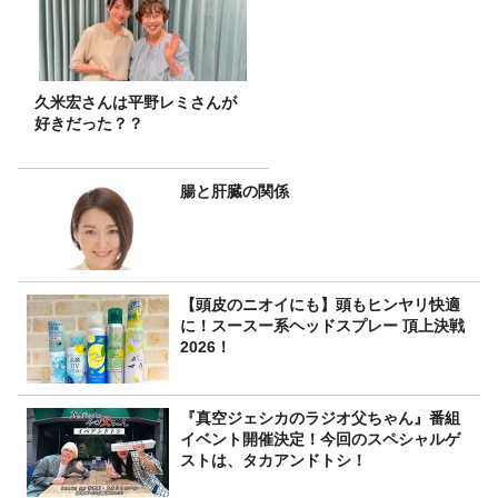
久米宏さんは平野レミさんが
好きだった？？
腸と肝臓の関係
【頭皮のニオイにも】頭もヒンヤリ快適
に！スースー系ヘッドスプレー 頂上決戦
2026！
『真空ジェシカのラジオ父ちゃん』番組
イベント開催決定！今回のスペシャルゲ
ストは、タカアンドトシ！