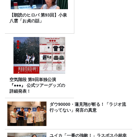
【朗読のヒロバ 第93回】小泉
八雲「お貞の話」
空気階段 第9回単独公演
『●●●』 公式ツアーグッズの
詳細発表！
ダウ90000・蓮見翔が斬る！「ラジオ流
行ってない」発言の真意
ユイカ「一番の強敵！」ラスボス小林幸