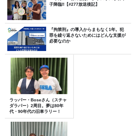
子降臨‼【#277放送後記】
『拘禁刑』の導入からまもなく1年。犯
罪を繰り返さないためにはどんな支援が
必要なのか
ラッパー・Boseさん（スチャ
ダラパー）2周目。夢は80年
代・90年代の旧車ラリー！