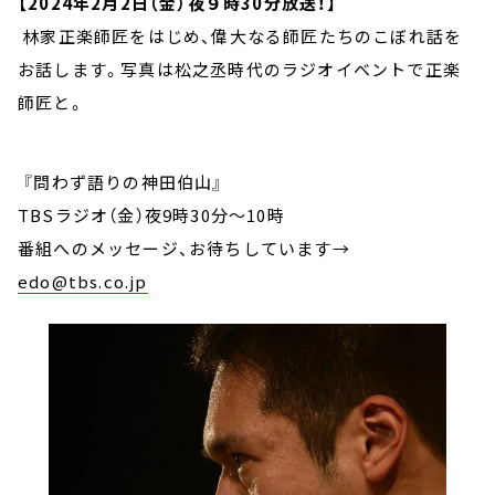
【2024年2月2日（金）夜９時30分放送！】
林家正楽師匠をはじめ、偉大なる師匠たちのこぼれ話を
お話します。写真は松之丞時代のラジオイベントで正楽
師匠と。
『問わず語りの神田伯山』
TBSラジオ（金）夜9時30分～10時
番組へのメッセージ、お待ちしています
→
edo@tbs.co.jp