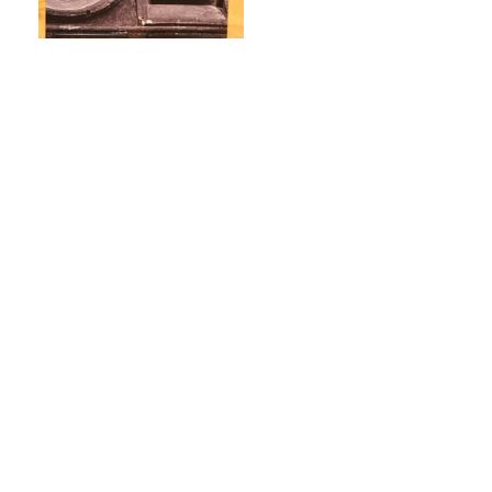
【前編】宇多丸『シラート』
を語る！【映画評書き起こし
2026.6.18 放送】
俳優・高橋健介が1日2回配信する
Podcast番組『高橋健介のえ～えむぴ～
えむ』始まります
2026年８月2日（日）純喫茶もぐもぐ
― プレイリスト
お悩み相談！ブラックコーヒーを克服で
きた理由は？
Recommended by