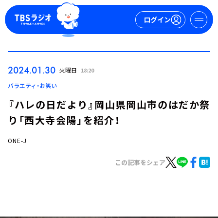
ログイン
マイページ
2024.01.30
火曜日
18:20
新規会員登録
ログイン
バラエティ・お笑い
『ハレの日だより』岡山県岡山市のはだか祭
り「西大寺会陽」を紹介！
ONE-J
この記事をシェア
今日の番組表
週間番組表
トピックス
TBS Podcast