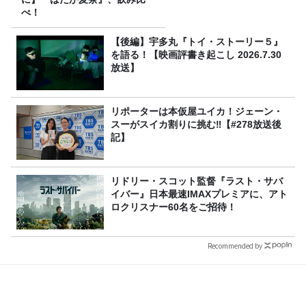
べ！
【後編】宇多丸『トイ・ストーリー５』
を語る！【映画評書き起こし 2026.7.30
放送】
リポーターは本仮屋ユイカ！ジェーン・
スーがスイカ割りに挑む‼【#278放送後
記】
リドリー・スコット監督『ラスト・サバ
イバー』日本最速IMAXプレミアに、アト
ロクリスナー60名をご招待！
Recommended by