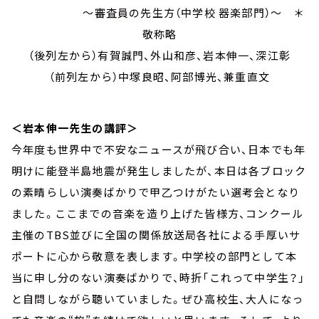
～審査員の先生方（中学校 器楽部門）～ ＊
敬称略
（後列左から）有賀誠門、外山和彦、岩本伸一、深江彰
（前列左から）中塚良昭、阿部博光、兼重直文
＜岩本伸一先生の講評＞
今年度も世界中で不安なニュースが飛び合い、日本でも年
明けに能登半島地震が発生しましたが、本日は各ブロック
の素晴らしい演奏ばかりで甲乙つけがたい選考会となり
ました。ここまでの音楽を造り上げた皆様方、コンクール
主催のTBS並びに全国の関係放送局各社による手厚いサ
ポートに心から敬意を表します。中学校の部門として本
当に申し分のない演奏ばかりで、時折「これって中学生？」
と自問しながら聴いていました。ぜひ高校生、大人になっ