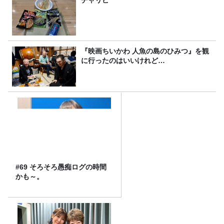
チャリピ
『映画ちいかわ 人魚の島のひみつ』を観
に行ったのはいいけれど…
#69 そろそろ愚痴ログの時間
かも～。