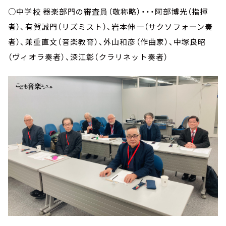
○中学校 器楽部門の審査員（敬称略）・・・阿部博光（指揮
者）、有賀誠門（リズミスト）、岩本伸一（サクソフォーン奏
者）、兼重直文（音楽教育）、外山和彦（作曲家）、中塚良昭
（ヴィオラ奏者）、深江彰（クラリネット奏者）