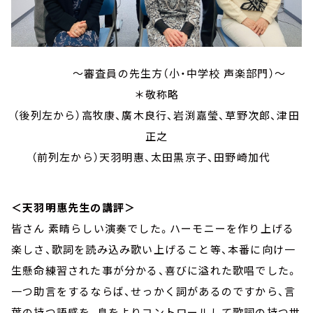
～審査員の先生方（小・中学校 声楽部門）～
＊敬称略
（後列左から）高牧康、廣木良行、岩渕嘉瑩、草野次郎、津田
正之
（前列左から）天羽明惠、太田黒京子、田野崎加代
＜天羽明惠先生の講評＞
皆さん 素晴らしい演奏でした。ハーモニーを作り上げる
楽しさ、歌詞を読み込み歌い上げること等、本番に向け一
生懸命練習された事が分かる、喜びに溢れた歌唱でした。
一つ助言をするならば、せっかく詞があるのですから、言
葉の持つ語感を、息をよりコントロールして歌詞の持つ世