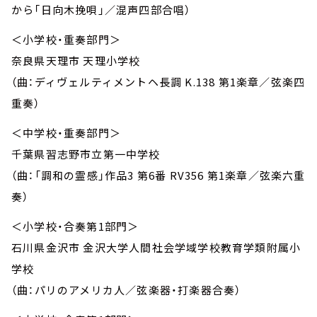
から「日向木挽唄」／混声四部合唱）
＜小学校・重奏部門＞
奈良県天理市 天理小学校
（曲：ディヴェルティメントヘ長調 K.138 第1楽章／弦楽四
重奏）
＜中学校・重奏部門＞
千葉県習志野市立第一中学校
（曲：「調和の霊感」作品3 第6番 RV356 第1楽章／弦楽六重
奏）
＜小学校・合奏第1部門＞
石川県金沢市 金沢大学人間社会学域学校教育学類附属小
学校
（曲：パリのアメリカ人／弦楽器・打楽器合奏）