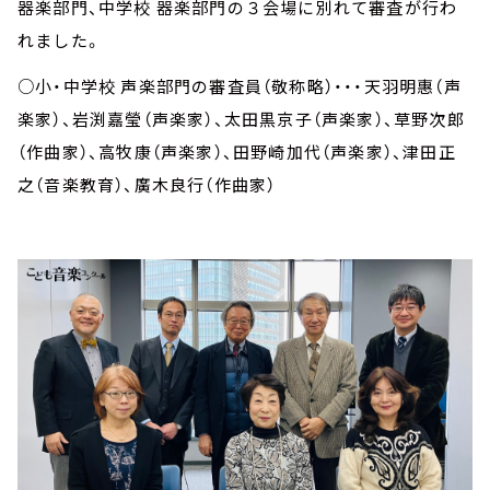
器楽部門、中学校 器楽部門の３会場に別れて審査が行わ
れました。
○小・中学校 声楽部門の審査員（敬称略）・・・天羽明惠（声
楽家）、岩渕嘉瑩（声楽家）、太田黒京子（声楽家）、草野次郎
（作曲家）、高牧康（声楽家）、田野崎加代（声楽家）、津田正
之（音楽教育）、廣木良行（作曲家）