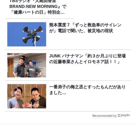
TBSラジオ『大島由香里
BRAND-NEW MORNING』で
「健康ハートの日」特別企画
を8/10（月）に放送
熊本震度７「ずっと救急車のサイレン
が」電話で聞いた、被災地の現状
JUNK バナナマン「約３か月ぶりに登場
の近藤春菜さんとイロモネア話！！」
一番弟子の梅之丞とすったもんだがあり
ました…
Recommended by