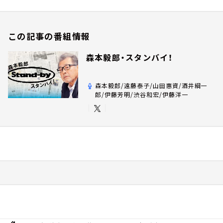
この記事の番組情報
森本毅郎・スタンバイ！
森本毅郎/遠藤泰子/山田惠資/酒井綱一
郎/伊藤芳明/渋谷和宏/伊藤洋一