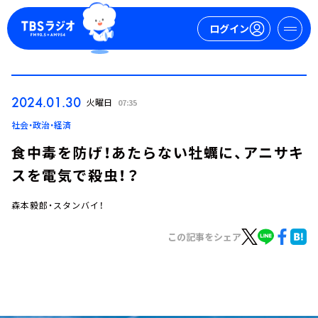
ログイン
マイページ
2024.01.30
火曜日
07:35
新規会員登録
ログイン
社会・政治・経済
食中毒を防げ！あたらない牡蠣に、アニサキ
スを電気で殺虫！？
森本毅郎・スタンバイ！
この記事をシェア
今日の番組表
週間番組表
トピックス
TBS Podcast