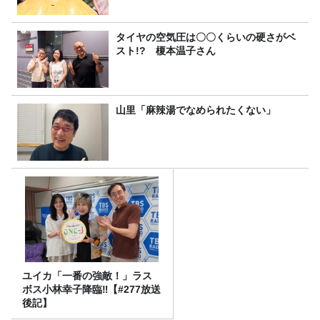
タイヤの空気圧は〇〇くらいの硬さがベ
スト!? 榎本温子さん
山里「麻辣湯でなめられたくない」
ユイカ「一番の強敵！」ラス
ボス小林幸子降臨‼【#277放送
後記】