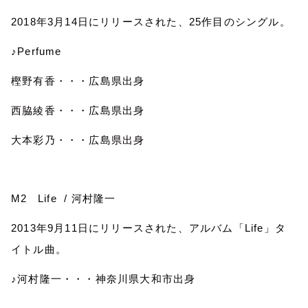
2018
年
3
月
14
日にリリースされた、
25
作目のシングル。
♪
Perfume
樫野有香・・・広島県出身
西脇綾香・・・広島県出身
大本彩乃・・・広島県出身
M2
Life
/
河村隆一
2013
年
9
月
11
日にリリースされた、アルバム「
Life
」タ
イトル曲。
♪河村隆一・・・神奈川県大和市出身