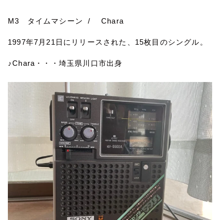
M3
タイムマシーン
/
Chara
1997
年
7
月
21
日にリリースされた、
15
枚目のシングル。
♪
Chara
・・・埼玉県川口市出身