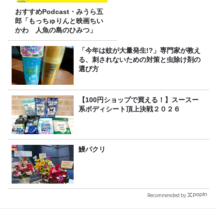
おすすめPodcast・みうら五
郎「もっちゅりんと映画ちい
かわ 人魚の島のひみつ」
「今年は蚊が大量発生!?」専門家が教え
る、刺されないための対策と虫除け剤の
選び方
【100円ショップで買える！】スースー
系ボディシート頂上決戦２０２６
鰻パクリ
Recommended by