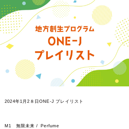
お知らせ
イベント・グッズ
YouTube
会社情報
2024
年
1
月
2
８日
ONE-J
プレイリスト
M1
無限未来
/
Perfume