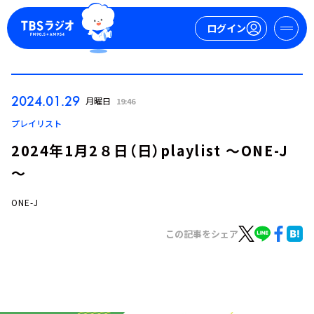
ログイン
マイページ
2024.01.29
月曜日
19:46
新規会員登録
ログイン
プレイリスト
2024年1月2８日（日）playlist ～ONE-J
～
ONE-J
この記事をシェア
今日の番組表
週間番組表
トピックス
TBS Podcast