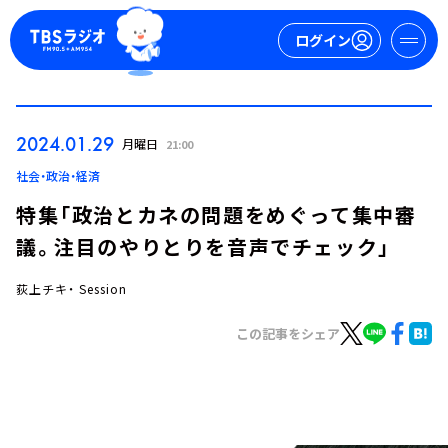
ログイン
マイページ
2024.01.29
月曜日
21:00
新規会員登録
ログイン
社会・政治・経済
特集「政治とカネの問題をめぐって集中審
議。注目のやりとりを音声でチェック」
荻上チキ・ Session
この記事をシェア
今日の番組表
週間番組表
トピックス
TBS Podcast