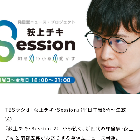
お知らせ
イベント・グッズ
YouTube
会社情報
TBSラジオ『荻上チキ・Session』（平日午後6時～生放
送）
『荻上チキ・Session-22』から続く、新世代の評論家・荻上
チキと南部広美がお送りする発信型ニュース番組。