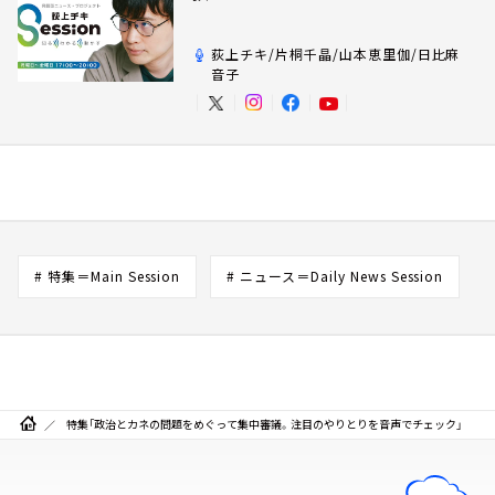
荻上チキ/片桐千晶/山本恵里伽/日比麻
音子
# 特集＝Main Session
# ニュース＝Daily News Session
特集「政治とカネの問題をめぐって集中審議。注目のやりとりを音声でチェック」