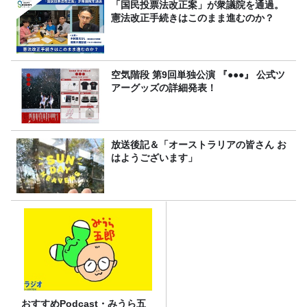
「国民投票法改正案」が衆議院を通過。
憲法改正手続きはこのまま進むのか？
空気階段 第9回単独公演 『●●●』 公式ツ
アーグッズの詳細発表！
放送後記＆「オーストラリアの皆さん お
はようございます」
おすすめPodcast・みうら五