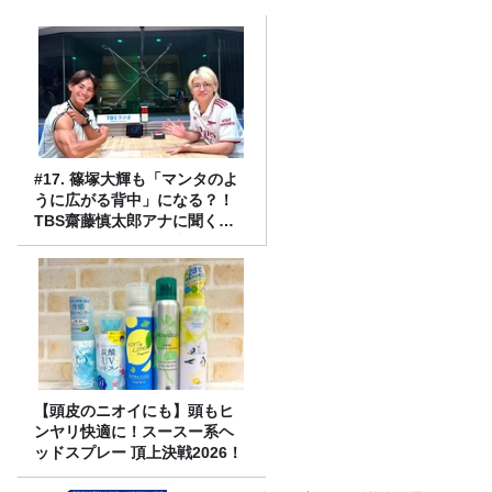
#17. 篠塚大輝も「マンタのよ
うに広がる背中」になる？！
TBS齋藤慎太郎アナに聞くメ
ンズフィジークの魅力！！
【頭皮のニオイにも】頭もヒ
ンヤリ快適に！スースー系ヘ
ッドスプレー 頂上決戦2026！