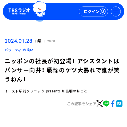
ログイン
マイページ
2024.01.28
日曜日
20:00
新規会員登録
ログイン
バラエティ・お笑い
ニッポンの社長が初登場！ アシスタントは
パンサー向井！ 戦慄のケツ大暴れで誰が笑
うねん！
イースト駅前クリニック presents 川島明のねごと
今日の番組表
この記事をシェア
週間番組表
トピックス
TBS Podcast