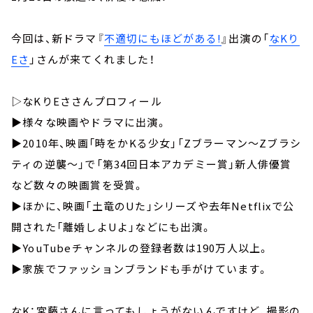
今回は、新ドラマ『
不適切にもほどがある!
』出演の「
なKり
Eさ
」さんが来てくれました！
▷なKりEささんプロフィール
▶︎様々な映画やドラマに出演。
▶︎2010年、映画「時をかKる少女」「Zブラーマン～Zブラシ
ティの逆襲～」で「第34回日本アカデミー賞」新人俳優賞
など数々の映画賞を受賞。
▶︎ほかに、映画「土竜のUた」シリーズや去年Netflixで公
開された「離婚しよUよ」などにも出演。
▶︎YouTubeチャンネルの登録者数は190万人以上。
▶︎家族でファッションブランドも手がけています。
なK：宮藤さんに言ってもしょうがないんですけど、撮影の