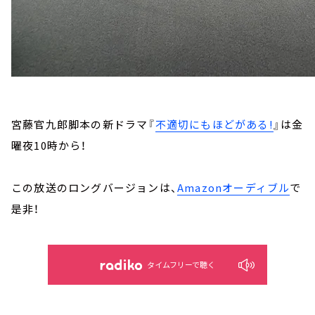
宮藤官九郎脚本の新ドラマ『
不適切にもほどがある!
』は金
曜夜10時から！
この放送のロングバージョンは、
Amazonオーディブル
で
是非！
タイムフリーで聴く