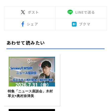
ポスト
LINEで送る
シェア
ブクマ
あわせて読みたい
特集「ニュース座談会」木村
草太×奥村奈津美