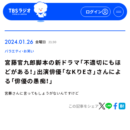
ログイン
マイページ
2024.01.26
金曜日
21:30
新規会員登録
ログイン
バラエティ・お笑い
宮藤官九郎脚本の新ドラマ「不適切にもほ
どがある！」出演俳優「なKりEさ」さんによ
る「俳優の愚痴！」
宮藤さんに言ってもしょうがないんですけど
今日の番組表
この記事をシェア
週間番組表
トピックス
TBS Podcast