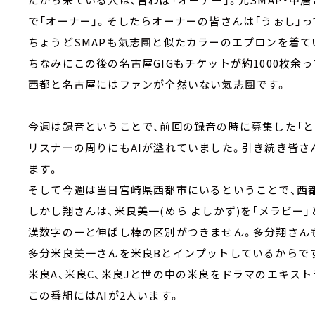
で「オーナー」。そしたらオーナーの皆さんは「うぉし」
ちょうどSMAPも氣志團と似たカラーのエプロンを着て
ちなみにこの後の名古屋GIGもチケットが約1000枚余
西都と名古屋にはファンが全然いない氣志團です。
今週は録音ということで、前回の録音の時に募集した「とな
リスナーの周りにもAIが溢れていました。引き続き皆さ
ます。
そして今週は当日宮崎県西都市にいるということで、西
しかし翔さんは、米良美一(めら よしかず)を「メラビー
漢数字の一と伸ばし棒の区別がつきません。多分翔さんも
多分米良美一さんを米良Bとインプットしているからで
米良A、米良C、米良Jと世の中の米良をドラマのエキス
この番組にはAIが2人います。