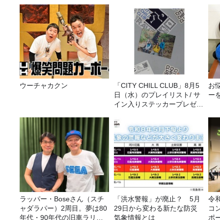
ウーチャカクン
「CITY CHILL CLUB」8月5
お
日（水）のプレイリスト/ サ
ー
イン入りステッカープレゼン
ト有り
ラッパー・Boseさん（スチ
「洪水警報」が廃止？ 5月
令
ャダラパー）2周目。夢は80
29日から変わる新たな防災
コ
年代・90年代の旧車ラリ
気象情報とは
ポ