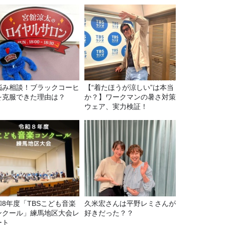
悩み相談！ブラックコーヒ
【“着たほうが涼しい”は本当
を克服できた理由は？
か？】ワークマンの暑さ対策
ウェア、実力検証！
和8年度「TBSこども音楽
久米宏さんは平野レミさんが
ンクール」練馬地区大会レ
好きだった？？
ート