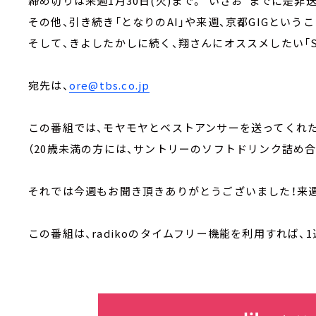
締め切りは来週1月30日(火)まで。"いさお"までに是非
その他、引き続き「となりのAI」や来週、京都GIGという
そして、きよしたかしに続く、翔さんにオススメしたい「S
宛先は、
ore@tbs.co.jp
この番組では、モヤモヤとベストアンサーを送ってくれ
（20歳未満の方には、サントリーのソフトドリンク詰め
それでは今週もお聞き頂きありがとうございました！来
この番組は、radikoのタイムフリー機能を利用すれば、