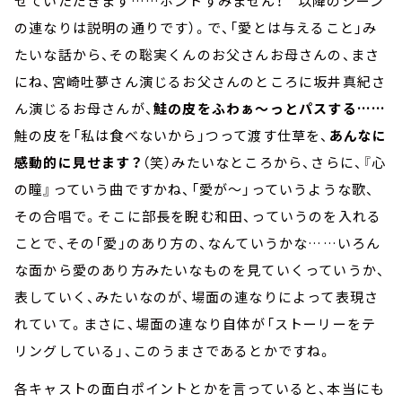
せていただきます……ホントすみません！ 以降のシーン
の連なりは説明の通りです）。で、「愛とは与えること」み
たいな話から、その聡実くんのお父さんお母さんの、まさ
にね、宮崎吐夢さん演じるお父さんのところに坂井真紀さ
ん演じるお母さんが、
鮭の皮をふわぁ～っとパスする……
鮭の皮を「私は食べないから」つって渡す仕草を、
あんなに
感動的に見せます？
（笑）みたいなところから、さらに、『心
の瞳』っていう曲ですかね、「愛が～」っていうような歌、
その合唱で。そこに部長を睨む和田、っていうのを入れる
ことで、その「愛」のあり方の、なんていうかな……いろん
な面から愛のあり方みたいなものを見ていくっていうか、
表していく、みたいなのが、場面の連なりによって表現さ
れていて。まさに、場面の連なり自体が「ストーリーをテ
リングしている」、このうまさであるとかですね。
各キャストの面白ポイントとかを言っていると、本当にも