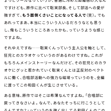
ょっとクールなっていうか、普通に冷めた距離感の人なん
ですけども、原作に比べて聡実部長、そして部活への愛が
強すぎて、
もう面倒くさいことになってる人で
（笑）。でも
あれってまあ、本当にこういう人いるだろうなとも思う
し、俺もこういうところあったかも、っていうような感じ
ですよね。
それゆえですね……聡実くんっていう主人公を軸として、
狂児とのカラオケっていうのがあるわけですね。これが
もちろんメインストーリーなんだけど、その狂児とのカラ
オケにグッと惹かれていく聡実くんとは正反対のベクト
ルに働く、合唱部活動への強力な磁場っていうのを、全編
に渡ってこの和田くんが生じさせている。
ある意味、原作ではそこは希薄なんですよね。「合唱部に
戻ってきなさいよ。なんで、あなたそっちに行こうとして
るんですか？」っていうのを強く出してる和田くんのこの