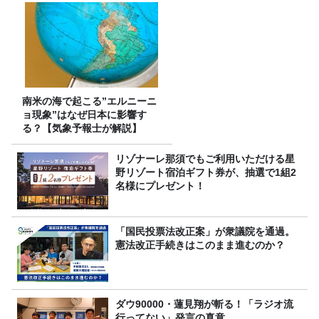
南米の海で起こる”エルニーニ
ョ現象”はなぜ日本に影響す
る？【気象予報士が解説】
リゾナーレ那須でもご利用いただける星
野リゾート宿泊ギフト券が、抽選で1組2
名様にプレゼント！
「国民投票法改正案」が衆議院を通過。
憲法改正手続きはこのまま進むのか？
ダウ90000・蓮見翔が斬る！「ラジオ流
行ってない」発言の真意