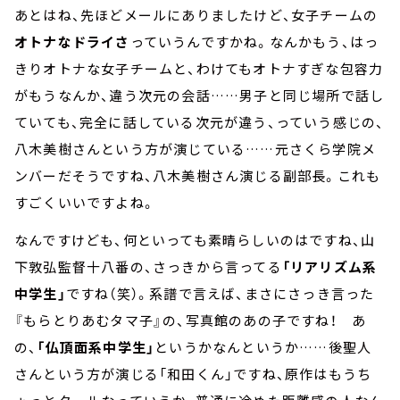
あとはね、先ほどメールにありましたけど、女子チームの
オトナなドライさ
っていうんですかね。なんかもう、はっ
きりオトナな女子チームと、わけてもオトナすぎな包容力
がもうなんか、違う次元の会話……男子と同じ場所で話し
ていても、完全に話している次元が違う、っていう感じの、
八木美樹さんという方が演じている……元さくら学院メ
ンバーだそうですね、八木美樹さん演じる副部長。これも
すごくいいですよね。
なんですけども、何といっても素晴らしいのはですね、山
下敦弘監督十八番の、さっきから言ってる
「リアリズム系
中学生」
ですね（笑）。系譜で言えば、まさにさっき言った
『もらとりあむタマ子』の、写真館のあの子ですね！ あ
の、
「仏頂面系中学生」
というかなんというか……後聖人
さんという方が演じる「和田くん」ですね、原作はもうち