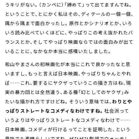
うキリがない。（カンペに）「締めて」って出てますんでね。
ということで、とにかく私はその、ディテールの一個一個、
隅から隅まで面白かったし。原作とかシナリオとか、いろ
いろ読み比べていくほどに、やっぱりこの考え抜かれたバ
ランスとか、そしてやっぱり映画ならではの面白みが出て
いることに、なかなか本当に感嘆いたしました。
和山やまさんの初映画化が本当にこれで良かったなと思
いますし、もっと言えば日本映画、やっぱりちゃんとやれ
ば……これ、要するにヤクザっていうこの描き方はね、現
実の暴力団とは全然違う、ある種「幻としてのヤクザ」み
たいな描かれ方ですけどね。そういう意味では、
わりとや
っぱりストレートなコメディなわけですね。
社会派って
いうよりはやっぱりストレートなコメディなわけで……
日本映画、コメディが行けるってことを証明した、という
意味でも素晴らしいですね。ぜひぜひ劇場でウォッチし