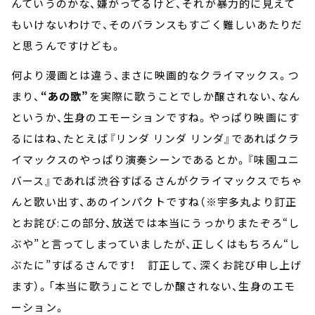
んていうのかな、嫌がってるけど、それが暴力的に見えて
もいけないわけで、そのバランスもすごく難しいあたりだ
と思うんですけども。
何より漫画とは違う、まさに映画的なクライマックス。つ
まり、
“あの歌”
を実際に歌うことでしか醸されない、なん
というか、生身のエモーションですね。やっぱり映画にす
るにはね、たとえば『リンダ リンダ リンダ』であればクラ
イマックスのやっぱり演奏シーンであるとか。『味園ユニ
バース』であれば渋谷すばるさんがクライマックスでちゃ
んと歌い出す、あのインパクトですね（※宇多丸より訂正
とお詫び:この部分、放送では本当にうっかりまたぞろ“し
ぶや”と言ってしまっていましたが、正しくはもちろん“し
ぶたに”すばるさんです！ 訂正して、深くお詫び申し上げ
ます）。「本当に歌う」ことでしか醸されない、生身のエモ
ーション。