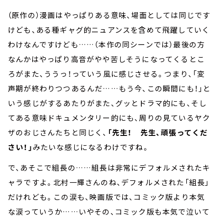
（原作の）漫画はやっぱりある意味、場面としては同じです
けども、ある種ギャグ的ニュアンスを含めて飛躍していく
わけなんですけども……（本作の同シーンでは）最後の方
なんかはやっぱり高音がやや苦しそうになってくるとこ
ろがまた、ううっ！っていう風に感じさせる。つまり、「変
声期が終わりつつあるんだ……もう今、この瞬間にも！」と
いう感じがするあたりがまた、グッとドラマ的にも、そし
てある意味ドキュメンタリー的にも、周りの見ているヤク
ザのおじさんたちと同じく、
「先生！ 先生、頑張ってくだ
さい！」
みたいな感じになるわけですね。
で、あそこで組長の……組長は非常にデフォルメされたキ
ャラですよ。北村一輝さんのね、デフォルメされた「組長」
だけれども。この涙も、映画版では、コミック版より本気
な涙っていうか……いやその、コミック版も本気で泣いて