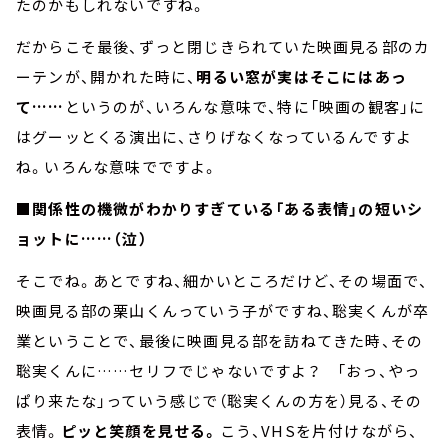
たのかもしれないですね。
だからこそ最後、ずっと閉じきられていた映画見る部のカ
ーテンが、開かれた時に、
明るい窓が実はそこにはあっ
て……
というのが、いろんな意味で、特に「映画の観客」に
はグーッとくる演出に、さりげなくなっているんですよ
ね。いろんな意味でですよ。
■関係性の機微がわかりすぎている「ある表情」の短いシ
ョットに……（泣）
そこでね。あとですね、細かいところだけど、その場面で、
映画見る部の栗山くんっていう子がですね、聡実くんが卒
業ということで、最後に映画見る部を訪ねてきた時、その
聡実くんに……セリフでじゃないですよ？ 「おっ、やっ
ぱり来たな」っていう感じで（聡実くんの方を）見る、その
表情。
ピッと笑顔を見せる。
こう、VHSを片付けながら、