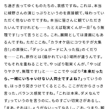
ち過ぎ去ってゆくものたちの、哀感ですね。これは、本当
に綾野さんの演じっぷりというのを直接観て、味わってい
ただく他ないのでですね。本当に皆さんに観ていただき
たいんですけれども……たとえば聡実くんが一旦「もう無
理です！」って言うところ。これ、展開としては漫画にもあ
るんですね。ただここね、「カラオケ店にコワモテが大集
合！」の直後に、「ダッシュボードに入った指」のくだり
を……これ、原作とは（描かれている）場所が違うんです。
でもそれを重ねることで、やっぱり聡実くんが、「やっぱ
りヤクザ、無理です！」と……ここでやっぱり
「本来だった
ら、一緒にいちゃいけない人同士ですよね？」
っていうの
を、はっきり突きつけてくるところ。ここがだからさっき
言った、バランス感覚ですね。「これは本来、ダメなんで
す」っていうのを言うのに、ものすごい切実さがあるし、
「まあ、それはしょうがない」ってなるし。これ、つまり、脚