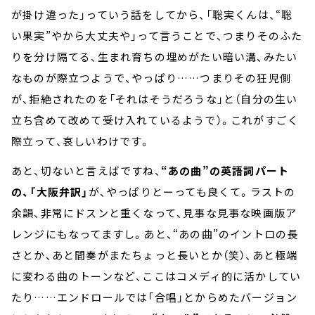
が掛け違った」っていう話をしてから、「聡実くんは、“聡
い果実”やから大丈夫や」って言うことで、つまりそのふた
りを分け隔てる、生まれ育ちの埋めがたい暗い溝、みたい
なものが際立つようで、やっぱり……つまりその狂児側
が、拒絶されたのを「それはそうだろうな」と（自分の生い
立ち含めて改めて受け入れているようで）。これがすごく
際立って、哀しいわけです。
あと、切ないと言えばですね、
“あの曲”の英語詞パート
の、「大阪弁訳」
が、やっぱりとーっても良くて。ラストの
余韻、非常にドスンと重くなって、見事な見事な映画版ア
レンジにもなってますし。あと、“あの曲”のイントロの長
さとか、あと間奏がまたちょっと長いとか（笑）、あと極端
に変わる曲のトーンなど、ここはコメディ的に活かしてい
たり……エンドロールでは「合唱」とからめたバージョン