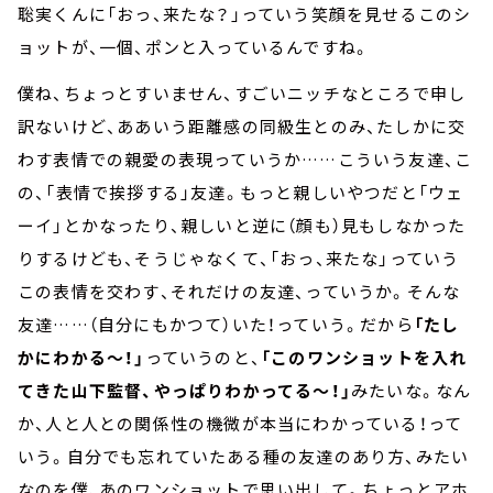
聡実くんに「おっ、来たな？」っていう笑顔を見せるこのシ
ョットが、一個、ポンと入っているんですね。
僕ね、ちょっとすいません、すごいニッチなところで申し
訳ないけど、ああいう距離感の同級生とのみ、たしかに交
わす表情での親愛の表現っていうか……こういう友達、こ
の、「表情で挨拶する」友達。もっと親しいやつだと「ウェ
ーイ」とかなったり、親しいと逆に（顔も）見もしなかった
りするけども、そうじゃなくて、「おっ、来たな」っていう
この表情を交わす、それだけの友達、っていうか。そんな
友達……（自分にもかつて）いた！っていう。だから
「たし
かにわかる～！」
っていうのと、
「このワンショットを入れ
てきた山下監督、やっぱりわかってる～！」
みたいな。なん
か、人と人との関係性の機微が本当にわかっている！って
いう。自分でも忘れていたある種の友達のあり方、みたい
なのを僕、あのワンショットで思い出して。ちょっとアホ