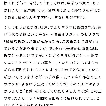
換えれば「少年時代」ですね。それは、中学の卒業と、あと
は何より、「変声期」です。変声期によって終わりを迎えつ
つある、聡実くんの中学時代、すなわち少年時代。
そしてもうひとつは、狂児、つまりヤクザに象徴される、古
い時代の名残というかな……映画オリジナルのセリフで
「綺麗なものしかあかんかったら、この街ごと全滅や」
っ
ていうのがありますけど。で、それは最終的にある意味、
現実となるわけですが。とにかくそういうこと……聡実
くんの「中学生としての暮らし」というのと、これはもっ
ぱら綾野剛が演じることによっておのずと倍加している
部分でもありますけど、いずれ儚く去ってゆく存在として
のヤクザ、すなわち狂児っていうのが、この映画ではより
はっきりと「哀感」をまとっていたりするんですが、この二
つが、大きく言って今回の映画版では広げられている、と
いう風に考えられるわけです。