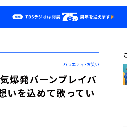
クス
イベント・グッ
ズ
st
YouTube
せ
会社情報
バラエティ・お笑い
勇気爆発バーンブレイバ
想いを込めて歌ってい