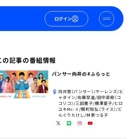
ログイン
この記事の番組情報
パンサー向井の#ふらっと
向井慧（パンサー）/ヤーレンズ/ヒ
ャダイン/佐藤栞里/田中直樹（コ
コリコ）/三田寛子/横澤夏子/ヒロ
ユキMc-Ⅱ/関町知弘（ライス）/ど
んぐりたけし/林家つる子