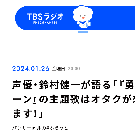
今日の番組表
トピッ
週間番組表
TBS
Podca
お知ら
2024.01.26
金曜日
20:00
声優・鈴村健一が語る「『
ーン』の主題歌はオタクが
ます！」
パンサー向井の#ふらっと