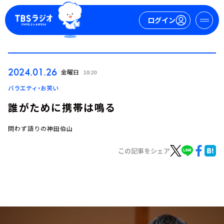
ログイン
マイページ
2024.01.26
金曜日
10:20
新規会員登録
ログイン
バラエティ・お笑い
誰がために携帯は鳴る
問わず語りの神田伯山
この記事をシェア
今日の番組表
週間番組表
トピックス
TBS Podcast