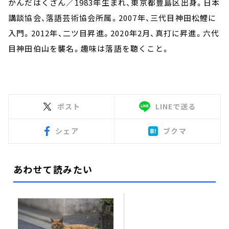
かんだはくざん／1983年生まれ、東京都豊島区出身。日本
講談協会、落語芸術協会所属。2007年、三代目神田松鯉に
入門。2012年、二ツ目昇進。2020年2月、真打に昇進。六代
目神田伯山を襲名。趣味は落語を聴くこと。
ポスト
LINEで送る
シェア
ブクマ
あわせて読みたい