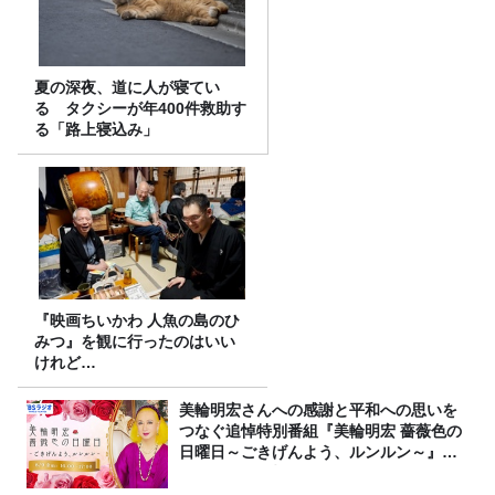
夏の深夜、道に人が寝てい
る タクシーが年400件救助す
る「路上寝込み」
『映画ちいかわ 人魚の島のひ
みつ』を観に行ったのはいい
けれど…
美輪明宏さんへの感謝と平和への思いを
つなぐ追悼特別番組『美輪明宏 薔薇色の
日曜日～ごきげんよう、ルンルン～』
8/9（日）16時放送