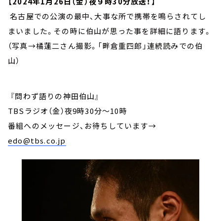
【2024年1月26日（金）夜９時30分放送！】
名古屋での公演の最中、大事な所で携帯を鳴らされてし
まいました。その時に伯山が思った事を詳細に語ります。
（写真→橘蓮二さん撮影。「畔倉重四郎」連続読みでの伯
山）
『問わず語りの神田伯山』
TBSラジオ（金）夜9時30分～10時
番組へのメッセージ、お待ちしています
→
edo@tbs.co.jp