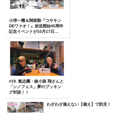
小堺一機＆関根勤『コサキン
DEワァオ！』放送開始45周年
記念イベントが10月17日
（土）に開催決定！本日より
FC先行受付スタート！
#19. 氣志團・綾小路 翔さんと
「シノフェス」夢のブッキン
グ対談！！
わざわざ備えない【備え】で防災！