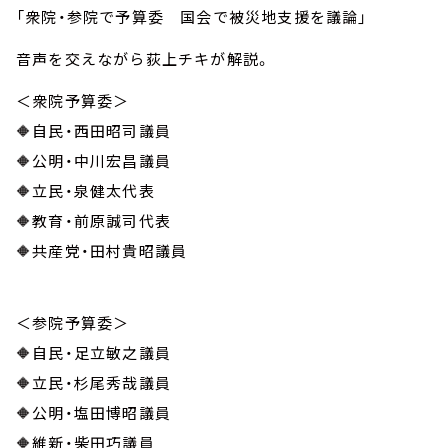
「衆院・参院で予算委 国会で被災地支援を議論」
音声を交えながら荻上チキが解説。
＜衆院予算委＞
🔶自民・西田昭司議員
🔶公明・中川宏昌議員
🔶立民・泉健太代表
🔶教育・前原誠司代表
🔶共産党・田村貴昭議員
＜参院予算委＞
🔶自民・足立敏之議員
🔶立民・杉尾秀哉議員
🔶公明・塩田博昭議員
🔶維新・柴田巧議員