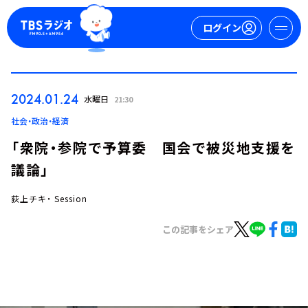
ログイン
マイページ
2024.01.24
水曜日
21:30
新規会員登録
ログイン
社会・政治・経済
「衆院・参院で予算委 国会で被災地支援を
議論」
荻上チキ・ Session
この記事をシェア
今日の番組表
週間番組表
トピックス
TBS Podcast