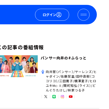
ログイン
この記事の番組情報
パンサー向井の#ふらっと
向井慧（パンサー）/ヤーレンズ/ヒ
ャダイン/佐藤栞里/田中直樹（コ
コリコ）/三田寛子/横澤夏子/ヒロ
ユキMc-Ⅱ/関町知弘（ライス）/ど
んぐりたけし/林家つる子