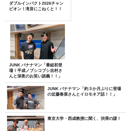
ダブルインパクト2026チャン
ピオン！滝音にこねくと！！
JUNK バナナマン「番組初登
場！平成ノブシコブシ吉村さ
んと深夜のお笑い談義！！」
JUNK バナナマン「約３か月ぶりに登場
の近藤春菜さんとイロモネア話！！」
東京大学・西成教授に聞く、渋滞の謎！