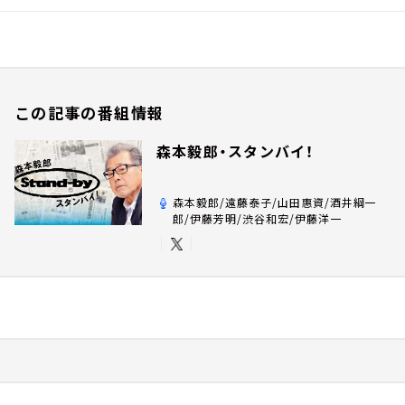
この記事の番組情報
森本毅郎・スタンバイ！
森本毅郎/遠藤泰子/山田惠資/酒井綱一
郎/伊藤芳明/渋谷和宏/伊藤洋一