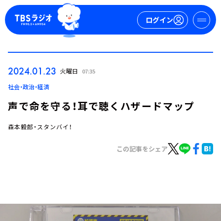
ログイン
マイページ
2024.01.23
火曜日
07:35
新規会員登録
ログイン
社会・政治・経済
声で命を守る！耳で聴くハザードマップ
森本毅郎・スタンバイ！
この記事をシェア
今日の番組表
週間番組表
トピックス
TBS Podcast