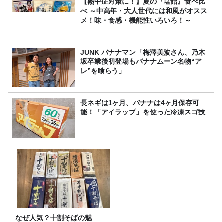
【熱中症対策に！】夏の『塩飴』食べ比
べ ～中高年・大人世代には和風がオスス
メ！味・食感・機能性いろいろ！～
JUNK バナナマン「梅澤美波さん、乃木
坂卒業後初登場もバナナムーン名物“ア
レ”を喰らう」
長ネギは1ヶ月、バナナは4ヶ月保存可
能！「アイラップ」を使った冷凍スゴ技
なぜ人気？十割そばの魅