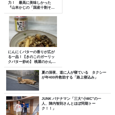
力！ 最高に美味しかった
『山本かじの「国産十割そ
ば」』とは？【十割そば10種
食べ比べ】
にんにくバターの香りが広が
る一品！【きのこのガーリッ
クバター炒め】 桃屋のかんた
んレシピ
夏の深夜、道に人が寝ている タクシー
が年400件救助する「路上寝込み」
JUNK バナナマン「三大“小MC”の一
人、陣内智則さんとほぼ同期トー
ク！！」