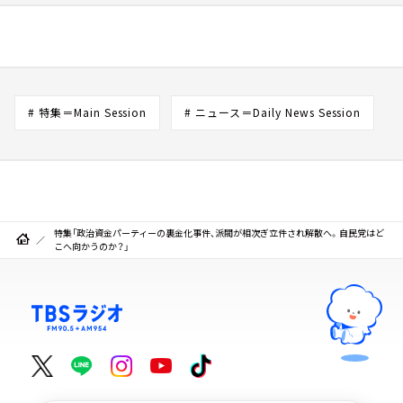
# 特集＝Main Session
# ニュース＝Daily News Session
特集「政治資金パーティーの裏金化事件、派閥が相次ぎ立件され解散へ。自民党はど
こへ向かうのか？」