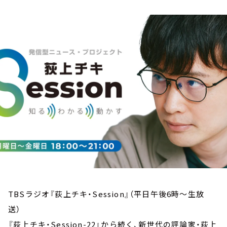
お知らせ
イベント・グッズ
YouTube
会社情報
TBSラジオ『荻上チキ・Session』（平日午後6時～生放
送）
『荻上チキ・Session-22』から続く、新世代の評論家・荻上