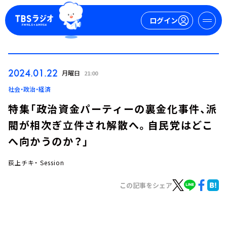
ログイン
マイページ
2024.01.22
月曜日
21:00
新規会員登録
ログイン
社会・政治・経済
特集「政治資金パーティーの裏金化事件、派
閥が相次ぎ立件され解散へ。自民党はどこ
へ向かうのか？」
荻上チキ・ Session
今日の番組表
この記事をシェア
週間番組表
トピックス
TBS Podcast