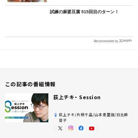
試練の麻婆豆腐 515回目のターン！
Recommended by
この記事の番組情報
荻上チキ・ Session
荻上チキ/片桐千晶/山本恵里伽/日比麻
音子