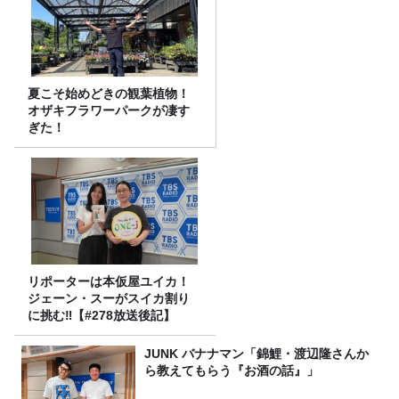
夏こそ始めどきの観葉植物！
オザキフラワーパークが凄す
ぎた！
リポーターは本仮屋ユイカ！
ジェーン・スーがスイカ割り
に挑む‼【#278放送後記】
JUNK バナナマン「錦鯉・渡辺隆さんか
ら教えてもらう『お酒の話』」