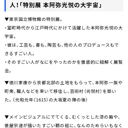
人！「特別展 本阿弥光悦の大宇宙」
▼東京国立博物館の特別展。
・室町時代から江戸時代にかけて活躍した本阿弥光悦の大
宇宙。
・彼は、工芸も、書も、陶芸も、他の人のプロデュースもで
きるすごい人。
・そのすごい人がなにをやったのかを徹底的に紐解く展覧
会。
▼徳川家康から京都北部の土地をもらって、本阿弥一族や
町衆、職人などを率いて移住し、芸術村（光悦村）を築い
た。（元和元年（1615）の大坂夏の陣の後）
▼メインビジュアルにでてくる、むくっとした漆の箱や、
俵屋宗達が描いたすごい鶴の絵に、なんのためらいもなく