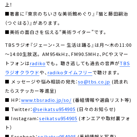
上！
■著書に『東京のちいさな美術館めぐり』『猫と藤田嗣治
（つぐはる）』があります。
■美術の面白さを伝える“美術ライター”です。
TBSラジオ『ジェーン・スー 生活は踊る』は月～木の11:00
～14:00生放送。 AM954kHz、FM90.5MHz、PCやスマー
トフォンは
radiko
でも。 聴き逃しても過去の音声が
TBS
ラジオクラウド
や、
radikoタイムフリー
で聴けます。
■ メッセージや悩み相談の宛先：
so@tbs.co.jp
(読まれ
たらステッカー等進呈)
■ HP：
www.tbsradio.jp/so/
(番組情報や選曲リスト等)
■ Twitter：
@seikatsu954905
(日々のお知らせ)
■ Instagram：
seikatsu954905
(オンエアや取材裏フォ
ト）
■ Facebook：
seikatsu954905
(番組情報と写真)