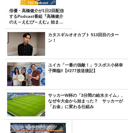
俳優・高橋健介が1日2回配信
するPodcast番組『高橋健介
のえ～えむぴ～えむ』始まり
ます
カタスギルオオカブト 513回目のター
ン！
ユイカ「一番の強敵！」ラスボス小林幸
子降臨‼【#277放送後記】
サッカーW杯の「3分間の給水タイム」、
なぜ今大会から始まった？ サッカーが
「お金」に変わる仕組み