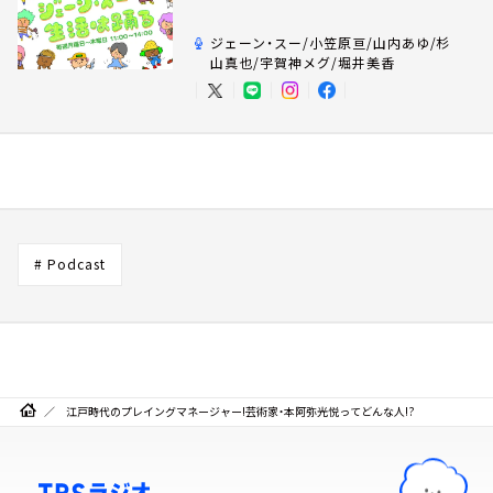
ジェーン・スー/小笠原亘/山内あゆ/杉
山真也/宇賀神メグ/堀井美香
# Podcast
江戸時代のプレイングマネージャー!芸術家・本阿弥光悦ってどんな人!?