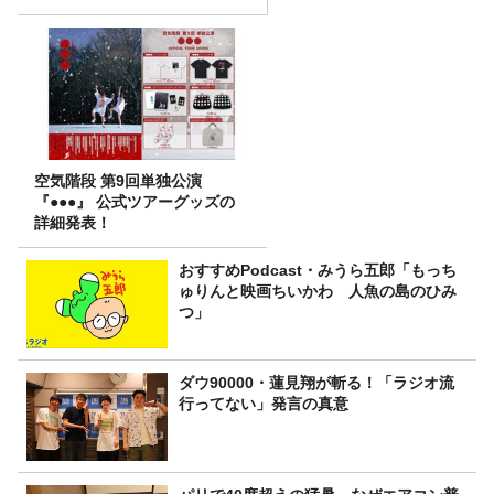
空気階段 第9回単独公演
『●●●』 公式ツアーグッズの
詳細発表！
おすすめPodcast・みうら五郎「もっち
ゅりんと映画ちいかわ 人魚の島のひみ
つ」
ダウ90000・蓮見翔が斬る！「ラジオ流
行ってない」発言の真意