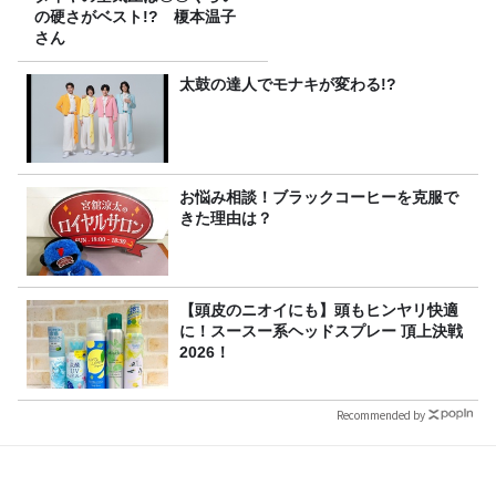
の硬さがベスト!? 榎本温子
さん
太鼓の達人でモナキが変わる!?
お悩み相談！ブラックコーヒーを克服で
きた理由は？
【頭皮のニオイにも】頭もヒンヤリ快適
に！スースー系ヘッドスプレー 頂上決戦
2026！
Recommended by