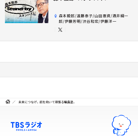
森本毅郎/遠藤泰子/山田惠資/酒井綱一
郎/伊藤芳明/渋谷和宏/伊藤洋一
未来につなげ。前を向いて頑張る輪島塗。