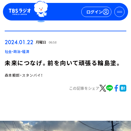
ログイン
マイページ
2024.01.22
月曜日
06:58
新規会員登録
ログイン
社会・政治・経済
未来につなげ。前を向いて頑張る輪島塗。
森本毅郎・スタンバイ！
この記事をシェア
今日の番組表
週間番組表
トピックス
TBS Podcast