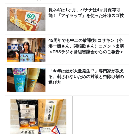
ば」』とは？【十割そば10種
食べ比べ】
長ネギは1ヶ月、バナナは4ヶ月保存可
能！「アイラップ」を使った冷凍スゴ技
45周年でも中二の放課後‼コサキン（小
堺一機さん、関根勤さん）コメント出演
＜TBSラジオ番組審議会からのご報告＞
「今年は蚊が大量発生!?」専門家が教え
る、刺されないための対策と虫除け剤の
選び方