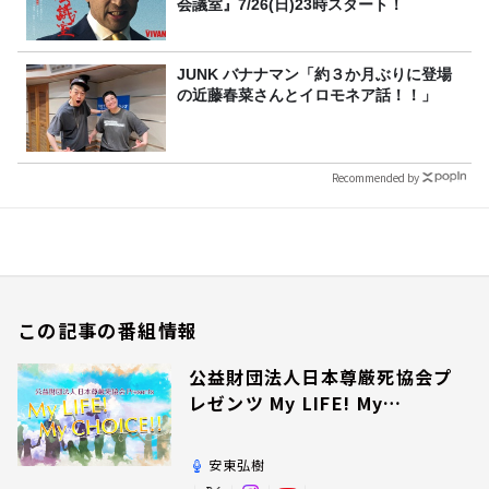
会議室』7/26(日)23時スタート！
JUNK バナナマン「約３か月ぶりに登場
の近藤春菜さんとイロモネア話！！」
Recommended by
この記事の番組情報
公益財団法人日本尊厳死協会プ
レゼンツ My LIFE! My
CHOICE!!
安東弘樹