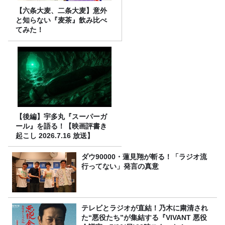
【六条大麦、二条大麦】意外
と知らない『麦茶』飲み比べ
てみた！
【後編】宇多丸『スーパーガ
ール』を語る！【映画評書き
起こし 2026.7.16 放送】
ダウ90000・蓮見翔が斬る！「ラジオ流
行ってない」発言の真意
テレビとラジオが直結！乃木に粛清され
た“悪役たち”が集結する『VIVANT 悪役