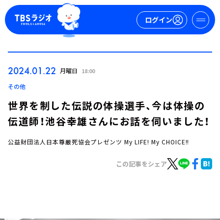
ログイン
マイページ
2024.01.22
月曜日
18:00
新規会員登録
ログイン
その他
世界を制した伝説の体操選手、今は体操の
伝道師！池谷幸雄さんにお話を伺いました！
公益財団法人日本尊厳死協会プレゼンツ My LIFE! My CHOICE!!
この記事をシェア
今日の番組表
週間番組表
トピックス
TBS Podcast