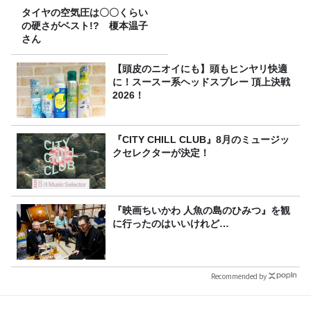
タイヤの空気圧は〇〇くらい
の硬さがベスト!? 榎本温子
さん
【頭皮のニオイにも】頭もヒンヤリ快適
に！スースー系ヘッドスプレー 頂上決戦
2026！
『CITY CHILL CLUB』8月のミュージッ
クセレクターが決定！
『映画ちいかわ 人魚の島のひみつ』を観
に行ったのはいいけれど…
Recommended by