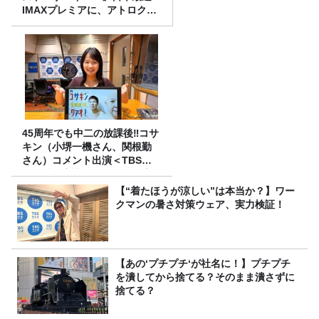
IMAXプレミアに、アトロクリ
スナー60名をご招待！
45周年でも中二の放課後‼コサ
キン（小堺一機さん、関根勤
さん）コメント出演＜TBSラ
ジオ番組審議会からのご報告
＞
【“着たほうが涼しい”は本当か？】ワー
クマンの暑さ対策ウェア、実力検証！
【あの‘プチプチ‘が社名に！】プチプチ
を潰してから捨てる？そのまま潰さずに
捨てる？