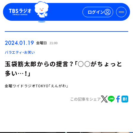
ログイン
マイページ
2024.01.19
金曜日
21:00
新規会員登録
ログイン
バラエティ・お笑い
玉袋筋太郎からの提言？「○○がちょっと
多い…！」
金曜ワイドラジオTOKYO「えんがわ」
この記事をシェア
今日の番組表
週間番組表
トピックス
TBS Podcast