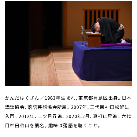
かんだはくざん／1983年生まれ、東京都豊島区出身。日本
講談協会、落語芸術協会所属。2007年、三代目神田松鯉に
入門。2012年、二ツ目昇進。2020年2月、真打に昇進。六代
目神田伯山を襲名。趣味は落語を聴くこと。