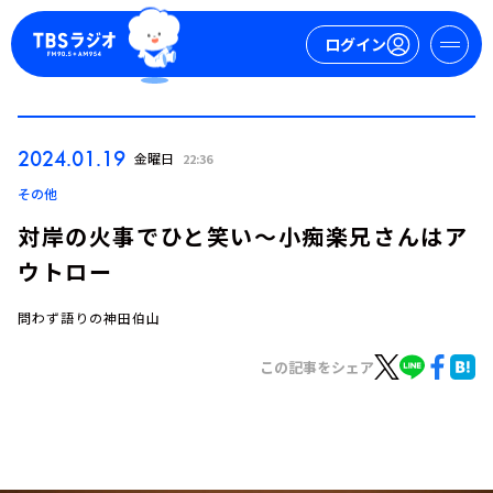
ログイン
マイページ
2024.01.19
金曜日
22:36
新規会員登録
ログイン
その他
対岸の火事でひと笑い～小痴楽兄さんはア
ウトロー
問わず語りの神田伯山
この記事をシェア
今日の番組表
週間番組表
トピックス
TBS Podcast