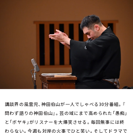
お知らせ
イベント・グッズ
YouTube
会社情報
講談界の風雲児、神田伯山が一人でしゃべる30分番組。『
問わず語りの神田伯山』。芸の域にまで高められた「愚痴」
と「ボヤキ」がリスナーを大爆笑させる。毎回無事には終
わらない。今週も対岸の火事でひと笑い。そしてドラマで