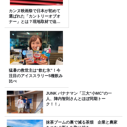
カンヌ映画祭で日本が初めて
選ばれた「カントリーオブオ
ナー」とは？現地取材で迫る
選出の意味
猛暑の救世主は“飲む氷”！今
注目のアイススラリー5種飲み
比べ
JUNK バナナマン「三大“小MC”の一
人、陣内智則さんとほぼ同期トー
ク！！」
抹茶ブームの裏で減る茶畑 企業と農家