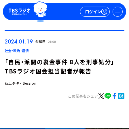
ログイン
マイページ
2024.01.19
金曜日
21:00
新規会員登録
ログイン
社会・政治・経済
「自民・派閥の裏金事件 8人を刑事処分」
TBSラジオ国会担当記者が報告
荻上チキ・ Session
この記事をシェア
今日の番組表
週間番組表
トピックス
TBS Podcast