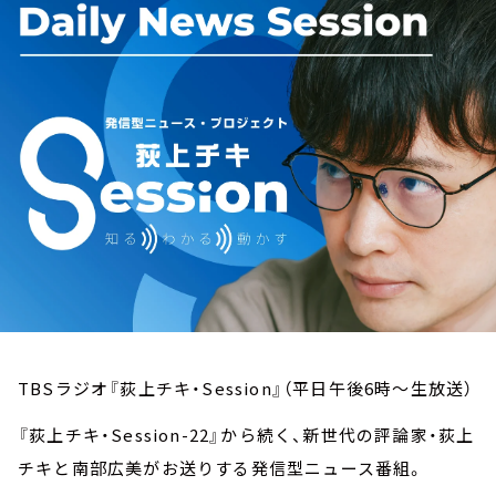
お知らせ
イベント・グッズ
YouTube
会社情報
TBSラジオ『荻上チキ・Session』（平日午後6時～生放送）
『荻上チキ・Session-22』から続く、新世代の評論家・荻上
チキと南部広美がお送りする発信型ニュース番組。