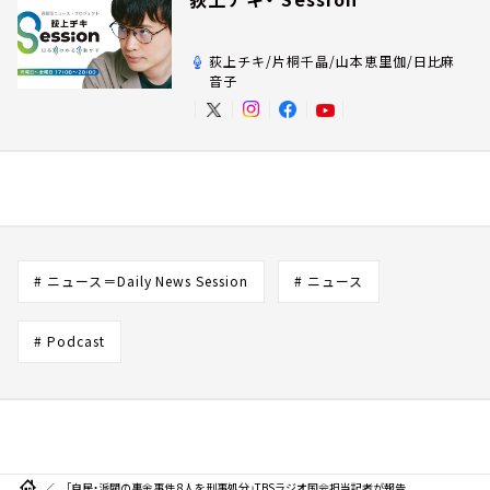
荻上チキ/片桐千晶/山本恵里伽/日比麻
音子
# ニュース＝Daily News Session
# ニュース
# Podcast
「自民・派閥の裏金事件 8人を刑事処分」TBSラジオ国会担当記者が報告