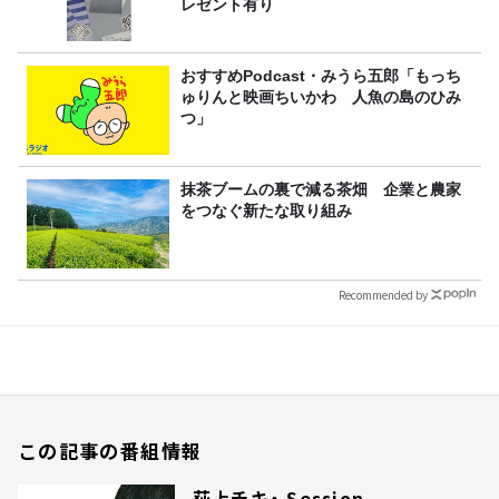
レゼント有り
おすすめPodcast・みうら五郎「もっち
ゅりんと映画ちいかわ 人魚の島のひみ
つ」
抹茶ブームの裏で減る茶畑 企業と農家
をつなぐ新たな取り組み
Recommended by
この記事の番組情報
荻上チキ・ Session