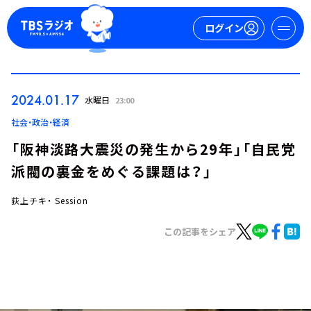
ログイン
マイページ
2024.01.17
水曜日
23:00
新規会員登録
ログイン
社会・政治・経済
「阪神淡路大震災の発生から29年」「自民党
派閥の裏金をめぐる課題は？」
荻上チキ・ Session
この記事をシェア
今日の番組表
週間番組表
トピックス
TBS Podcast