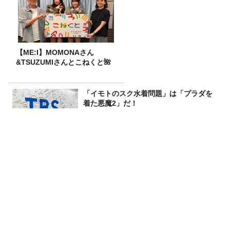
【ME:I】MOMONAさん
&TSUZUMIさんとこねくと🌺
「イモトのスク水着問題」は「プラダを
着た悪魔2」だ！
この番組、「TAMIYA」がバズってま
す。
わざわざ備えない【備え】で防災！