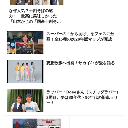
なぜ人気？十割そばの魅
力！ 最高に美味しかった
『山本かじの「国産十割そ
ば」』とは？【十割そば10種
食べ比べ】
スーパーの「からあげ」をフェスに分
類！全15種の2026年版マップが完成
妄想散歩へ出発！サカイJr.が愛を語る
ラッパー・Boseさん（スチャダラパー）
2周目。夢は80年代・90年代の旧車ラリ
ー！