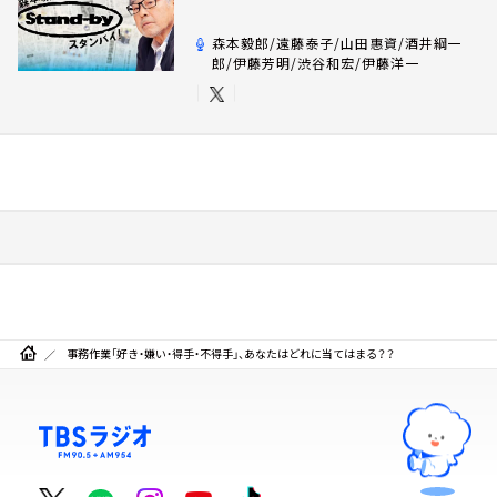
森本毅郎/遠藤泰子/山田惠資/酒井綱一
郎/伊藤芳明/渋谷和宏/伊藤洋一
事務作業「好き・嫌い・得手・不得手」、あなたはどれに当てはまる？？