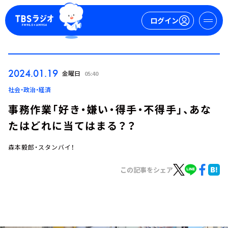
ログイン
マイページ
2024.01.19
金曜日
05:40
新規会員登録
ログイン
社会・政治・経済
事務作業「好き・嫌い・得手・不得手」、あな
たはどれに当てはまる？？
森本毅郎・スタンバイ！
この記事をシェア
今日の番組表
週間番組表
トピックス
TBS Podcast