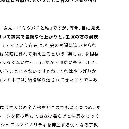
は極端に対照的、ということに言及せざるを得な
さん。「『ミツバチと私』ですが、
昨今、目に見え
を抜いて誠実で豊饒な仕上がりと、主演の方の演技
ノリティという存在は、社会の片隅に追いやられ
は悲嘆に暮れて消え去るという『美しさ』を捏ね
も少なくない中……」。だから過剰に聖人化した
ということじゃないですかね。それはやっぱりか
ョンの中では）結構繰り返されてきたことではあ
本作は主人公の全人格をどこまでも深く見つめ、彼
シーンを積み重ねて彼女の揺らぎと決意をじっく
クシュアルマイノリティを抑圧する側となる宗教