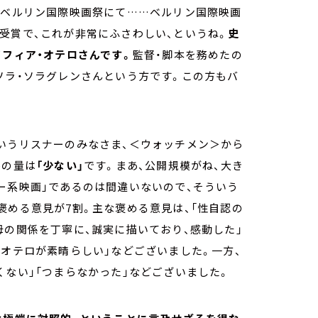
回ベルリン国際映画祭にて……ベルリン国際映画
受賞で、これが非常にふさわしい、というね。
史
ソフィア・オテロさんです。
監督・脚本を務めたの
ソラ・ソラグレンさんという方です。この方もバ
いうリスナーのみなさま、＜ウォッチメン＞から
ルの量は
「少ない」
です。まあ、公開規模がね、大き
ー系映画」であるのは間違いないので、そういう
褒める意見が7割。主な褒める意見は、「性自認の
母の関係を丁寧に、誠実に描いており、感動した」
・オテロが素晴らしい」などございました。一方、
くない」「つまらなかった」などございました。