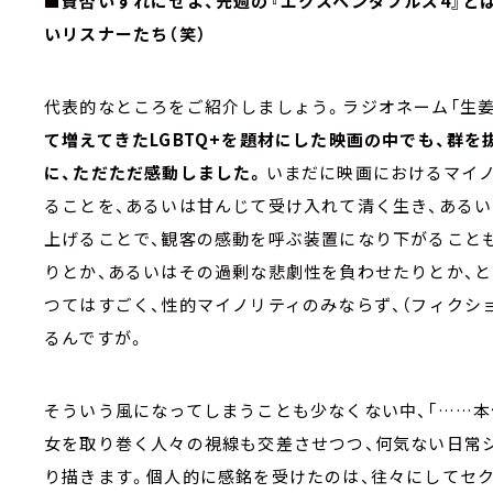
■賛否いずれにせよ、先週の『エクスペンダブルズ4』と
いリスナーたち（笑）
代表的なところをご紹介しましょう。ラジオネーム「生姜」
て増えてきたLGBTQ+を題材にした映画の中でも、群
に、ただただ感動しました。
いまだに映画におけるマイ
ることを、あるいは甘んじて受け入れて清く生き、あるい
上げることで、観客の感動を呼ぶ装置になり下がること
りとか、あるいはその過剰な悲劇性を負わせたりとか、
つてはすごく、性的マイノリティのみならず、（フィクシ
るんですが。
そういう風になってしまうことも少なくない中、「……
女を取り巻く人々の視線も交差させつつ、何気ない日常
り描きます。個人的に感銘を受けたのは、往々にしてセ