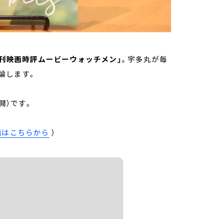
週刊映画時評ムービーウォッチメン」
。宇多丸が毎
で評論します。
公開）です。
編はこちらから
）