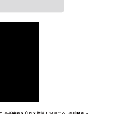
った最新映画を自腹で鑑賞し評論する、週刊映画時