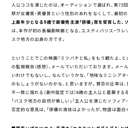
人公ココを演じたのは、オーディションで選ばれ、第73
祭が女優賞・男優賞という性別のあれをなくして、最初の
上最年少となる9歳で最優秀主演「俳優」賞を受賞した、
は、本作が初の長編劇映画となる、エスティバリス・ウレ
スク地方の出身の方です。
ということでこの映画『ミツバチと私』をもう観たよ、と
の監視報告（感想）、メールでいただいております。メー
いわけでもないし。なんていうかな、「地味なミニシアタ
のもしょうがないのかな、と思いますが。賛否の比率は、
不一致に揺れる（劇中設定では）8歳の主人公と葛藤する
「バスク地方の自然が美しい」「主人公を演じたソフィア
否定的な意見は、「俳優の演技はよかったが、物語は面白