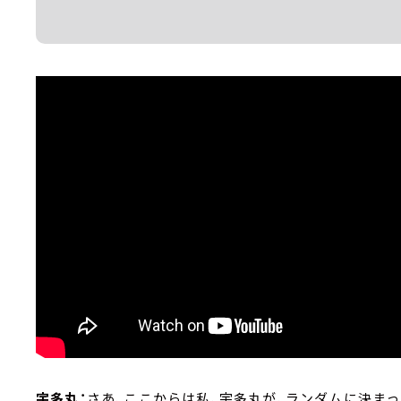
宇多丸：
さあ、ここからは私、宇多丸が、ランダムに決ま