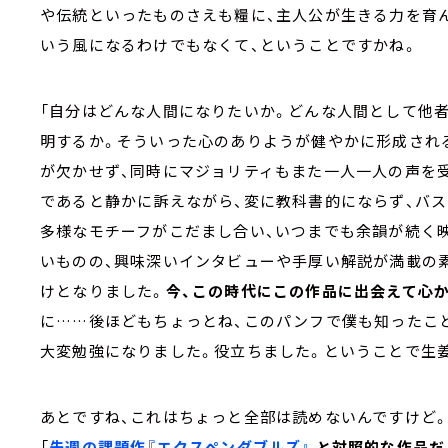
や伝統といったものさえも糧に、主人公が生きる力を育ん
いう風になるわけでもなくて、ということですかね。
「自分はどんな人間になりたいか。どんな人間として他
明するか。そういった心のありようが健やかに形成され
が欠かせず、同時にマジョリティもまた一人一人の声を
であると静かに訴えながら、変に教科書的にならず、バ
多様なモチーフがこだまし合い、いつまでも余韻が続く
いものの、興味深いインタビューや手厚い解説が満載の
けとなりました。
今、この時代にこの作品に出会えて心
に……後ほどもちょっとね、このパンフで僕も知ったこ
大変勉強になりました。役立ちました。ということで生
あとですね、これはちょっと全部は読めないんですけど。
「
先週の課題作『エクスペンダブルズ』
と対照的な作品だ