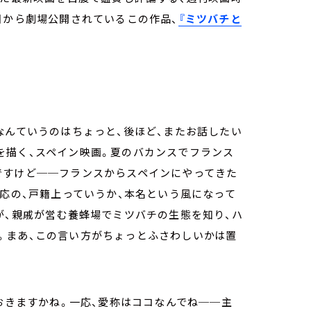
日から劇場公開されているこの作品、
『ミツバチと
なんていうのはちょっと、後ほど、またお話したい
を描く、スペイン映画。夏のバカンスでフランス
ですけど──フランスからスペインにやってきた
一応の、戸籍上っていうか、本名という風になって
が、親戚が営む養蜂場でミツバチの生態を知り、ハ
。まあ、この言い方がちょっとふさわしいかは置
ておきますかね。一応、愛称はココなんでね──主