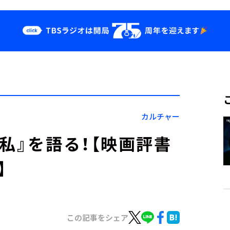
クス
イベント・グッ
ズ
st
YouTube
せ
会社情報
カルチャー
私』を語る！【映画評書
】
この記事をシェア