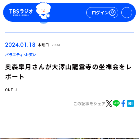
ログイン
マイページ
2024.01.18
木曜日
20:34
新規会員登録
ログイン
バラエティ・お笑い
奥森皐月さんが大澤山龍雲寺の坐禅会をレ
ポート
ONE-J
この記事をシェア
今日の番組表
週間番組表
トピックス
TBS Podcast