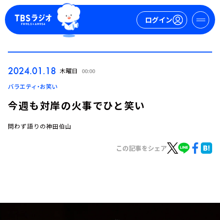
ログイン
マイページ
2024.01.18
木曜日
00:00
新規会員登録
ログイン
バラエティ・お笑い
今週も対岸の火事でひと笑い
問わず語りの神田伯山
この記事をシェア
今日の番組表
週間番組表
トピックス
TBS Podcast