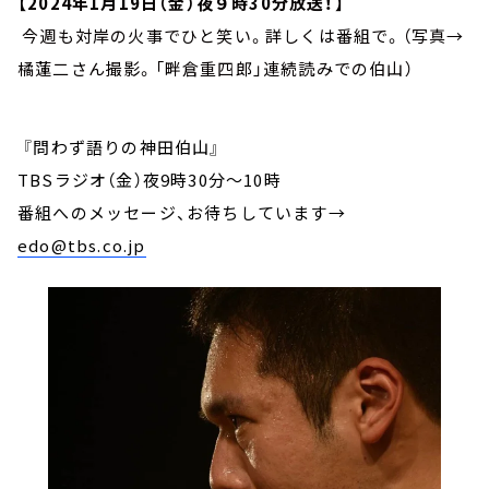
【2024年1月19日（金）夜９時30分放送！】
今週も対岸の火事でひと笑い。詳しくは番組で。（写真→
橘蓮二さん撮影。「畔倉重四郎」連続読みでの伯山）
『問わず語りの神田伯山』
TBSラジオ（金）夜9時30分～10時
番組へのメッセージ、お待ちしています
→
edo@tbs.co.jp