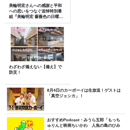
美輪明宏さんへの感謝と平和
への思いをつなぐ追悼特別番
組『美輪明宏 薔薇色の日曜日
～ごきげんよう、ルンルン
～』8/9（日）16時放送
わざわざ備えない【備え】で
防災！
8月4日のカーボーイは生放送！ゲストは
「真空ジェシカ」！
おすすめPodcast・みうら五郎「もっち
ゅりんと映画ちいかわ 人魚の島のひみ