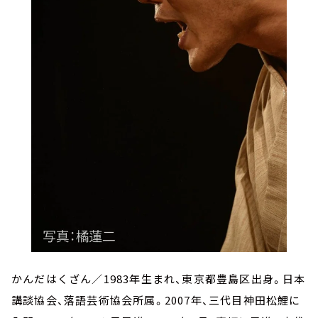
かんだはくざん／1983年生まれ、東京都豊島区出身。日本
講談協会、落語芸術協会所属。2007年、三代目神田松鯉に