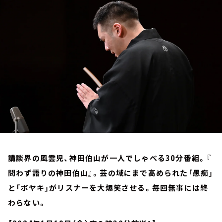
お知らせ
イベント・グッズ
YouTube
会社情報
講談界の風雲児、神田伯山が一人でしゃべる30分番組。『
問わず語りの神田伯山』。芸の域にまで高められた「愚痴」
と「ボヤキ」がリスナーを大爆笑させる。毎回無事には終
わらない。