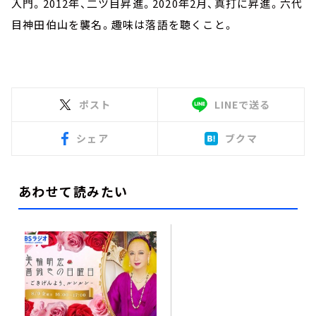
入門。2012年、二ツ目昇進。2020年2月、真打に昇進。六代
目神田伯山を襲名。趣味は落語を聴くこと。
ポスト
LINEで送る
シェア
ブクマ
あわせて読みたい