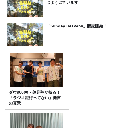
はようございます」
「Sunday Heavens」販売開始！
ダウ90000・蓮見翔が斬る！
「ラジオ流行ってない」発言
の真意