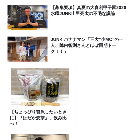
【募集要項】真夏の大喜利甲子園2026
水曜JUNK山里亮太の不毛な議論
JUNK バナナマン「三大“小MC”の一
人、陣内智則さんとほぼ同期トー
ク！！」
【ちょっぴり贅沢したいとき
に】『はだか麦茶』、飲み比
べ！