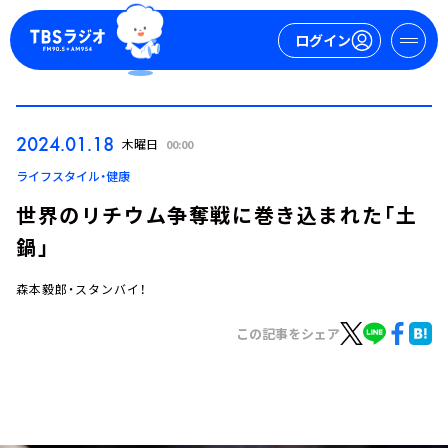
ログイン
マイページ
2024.01.18
木曜日
00:00
新規会員登録
ログイン
ライフスタイル・健康
世界のリチウム争奪戦に巻き込まれた「土
鍋」
森本毅郎・スタンバイ！
この記事をシェア
今日の番組表
週間番組表
トピックス
TBS Podcast