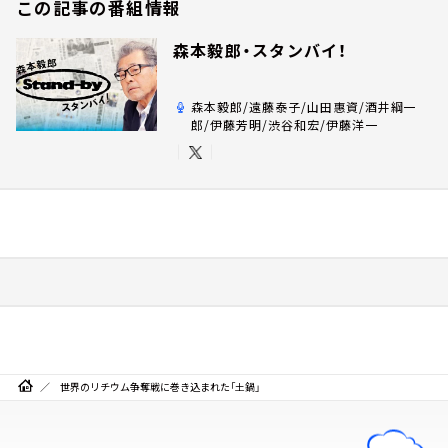
この記事の番組情報
森本毅郎・スタンバイ！
森本毅郎/遠藤泰子/山田惠資/酒井綱一
郎/伊藤芳明/渋谷和宏/伊藤洋一
世界のリチウム争奪戦に巻き込まれた「土鍋」