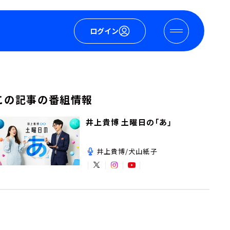
ログイン
この記事の番組情報
井上貴博 土曜日の「あ」
井上貴博/犬山紙子